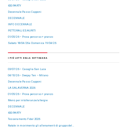
600 PARTY
Decennale Passo Capponi
DECENNALE
INFO DECENNALE
PETTORALI ESAURITI
01/05/26 – Prova percorso + pranzo
Sabato 18/04/26 e Domenica 19/04/26
I PIÙ LETTI DELLA SETTIMANA
03/07/26 – Casaglia San Luca
04/10/26 – Deejay Ten – Milano
Decennale Passo Capponi
LA GALAVERNA 2026
01/05/26 – Prova percorso + pranzo
Menù per intolleranze/allergie
DECENNALE
600 PARTY
Tesseramento Fidal 2026
Natale in movimento: gli allenamenti di gruppo del…