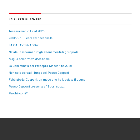
I PIÙ LETTI DI SEMPRE
Tesseramento Fidal 2026
23/05/26 – Festa del decennale
LA GALAVERNA 2026
Natale in movimento: gli allenamenti di gruppo del…
Maglia celebrativa decennale
La Camminata dei Presepi a Mascarino 2026
Non solo corsa: il lungo del Passo Capponi
Febbraio da Capponi: un mese che ha lasciato il segno
Passo Capponi presente a “Sport sotto…
Perché corri?