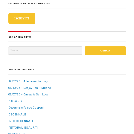
b
d
vi
ISCRIVITI ALLA MAILING LIST
o
o
di
o
n
ISCRIVITI
k
CERCA NEL SITO
ARTICOLI RECENTI
19/07/26 – Allenamento lungo
04/10/26 – Deejay Ten – Milano
03/07/26 – Casaglia San Luca
600 PARTY
Decennale Passo Capponi
DECENNALE
INFO DECENNALE
PETTORALI ESAURITI