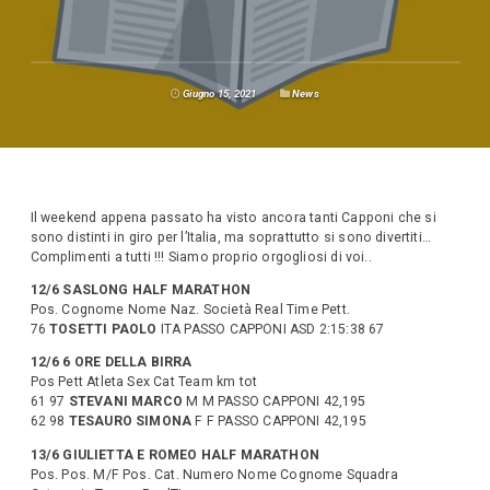
Giugno 15, 2021
News
Il weekend appena passato ha visto ancora tanti Capponi che si
sono distinti in giro per l’Italia, ma soprattutto si sono divertiti…
Complimenti a tutti !!! Siamo proprio orgogliosi di voi..
12/6 SASLONG HALF MARATHON
Pos. Cognome Nome Naz. Società Real Time Pett.
76
TOSETTI PAOLO
ITA PASSO CAPPONI ASD 2:15:38 67
12/6 6 ORE DELLA BIRRA
Pos Pett Atleta Sex Cat Team km tot
61 97
STEVANI MARCO
M M PASSO CAPPONI 42,195
62 98
TESAURO SIMONA
F F PASSO CAPPONI 42,195
13/6 GIULIETTA E ROMEO HALF MARATHON
Pos. Pos. M/F Pos. Cat. Numero Nome Cognome Squadra