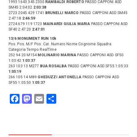
1993 1643 345 2330
RAMBALDI ROBERTO
PASSO CAPPONI ASD
SM45 2:04:02
2:03:38
2723 2045 429 1741
BRUNELLI MARCO
PASSO CAPPONI ASD SM45
2:47:18
2:46:59
2724 679 119 1723
MAINARDI GIULIA MARIA
PASSO CAPPONI ASD
SF40 2:47:20
2:47:01
13/6 MONUMENT RUN 10k
Pos. Pos. M/F Pos. Cat. Numero Nome Cognome Squadra
Categoria Tempo RealTime
252 94 20 M154
MOLINARIO MARINA
PASSO CAPPONI ASD SF50
1:03:42
1:03:37
263 103 13 M277
BUA ROSALBA
PASSO CAPPONI ASD SF55 1:05:33
1:05:19
266 105 14 M89
GHEDUZZI ANTONELLA
PASSO CAPPONI ASD
SF55 1:05:50
1:05:37
F
M
E
C
a
a
m
o
c
st
ail
n
e
o
di