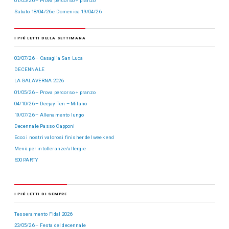
01/05/26 – Prova percorso + pranzo
Sabato 18/04/26 e Domenica 19/04/26
I PIÙ LETTI DELLA SETTIMANA
03/07/26 – Casaglia San Luca
DECENNALE
LA GALAVERNA 2026
01/05/26 – Prova percorso + pranzo
04/10/26 – Deejay Ten – Milano
19/07/26 – Allenamento lungo
Decennale Passo Capponi
Ecco i nostri valorosi finisher del week end
Menù per intolleranze/allergie
600 PARTY
I PIÙ LETTI DI SEMPRE
Tesseramento Fidal 2026
23/05/26 – Festa del decennale