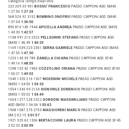
Categoria Tempo RealTime
223 209 33 901
BOSSU’ FRANCESCO
PASSO CAPPONI ASD SM45
1:27:50
1:27:24
568 526 92 3152
BOMBINO ONOFRIO
PASSO CAPPONI ASD SM40
1:37:04
1:36:50
895 816 145 1944
APICELLA ANDREA
PASSO CAPPONI ASD SM35
1:43:30
1:42:57
1108 991 210 2323
PELLEGRINI STEFANO
PASSO CAPPONI ASD
SM45 1:46:49
1:46:25
1169 1039 223 2301
SERRA GABRIELE
PASSO CAPPONI ASD SM45
1:47:55
1:47:30
1233 143 39 789
ZANELLA CHIARA
PASSO CAPPONI ASD SF40
1:49:16
1:48:55
1298 153 42 1960
COZZOLINO ORIANA
PASSO CAPPONI ASD SF40
1:50:21
1:49:52
1545 1335 216 1307
MODENINI MICHELE
PASSO CAPPONI ASD
SM50 1:54:55
1:54:32
1554 1343 99 2134
SIGNORILE DOMENICO
PASSO CAPPONI ASD
SM55 1:55:02
1:54:49
1604 1377 228 2322
GONDONI MASSIMILIANO
PASSO CAPPONI
ASD SM50 1:56:06
1:55:42
1908 1587 275 2755
MAGGIORENI MARCO
PASSO CAPPONI ASD
SM 2:02:15
2:01:57
1921 325 62 1306
BERTACCHINI LAURA
PASSO CAPPONI ASD SF45
2:02:32
2:02:09