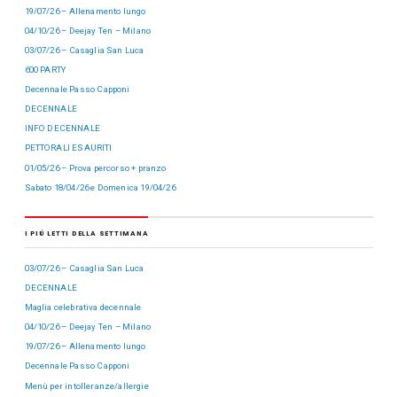
19/07/26 – Allenamento lungo
04/10/26 – Deejay Ten – Milano
03/07/26 – Casaglia San Luca
600 PARTY
Decennale Passo Capponi
DECENNALE
INFO DECENNALE
PETTORALI ESAURITI
01/05/26 – Prova percorso + pranzo
Sabato 18/04/26 e Domenica 19/04/26
I PIÙ LETTI DELLA SETTIMANA
03/07/26 – Casaglia San Luca
DECENNALE
Maglia celebrativa decennale
04/10/26 – Deejay Ten – Milano
19/07/26 – Allenamento lungo
Decennale Passo Capponi
Menù per intolleranze/allergie