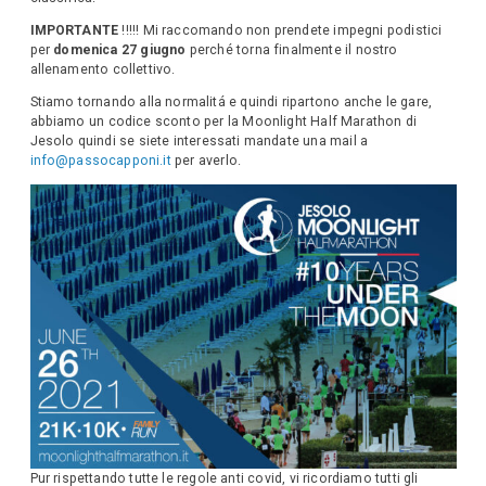
IMPORTANTE
!!!!! Mi raccomando non prendete impegni podistici
per
domenica 27 giugno
perché torna finalmente il nostro
allenamento collettivo.
Stiamo tornando alla normalitá e quindi ripartono anche le gare,
abbiamo un codice sconto per la Moonlight Half Marathon di
Jesolo quindi se siete interessati mandate una mail a
info@passocapponi.it
per averlo.
​Pur rispettando tutte le regole anti covid, vi ricordiamo tutti gli