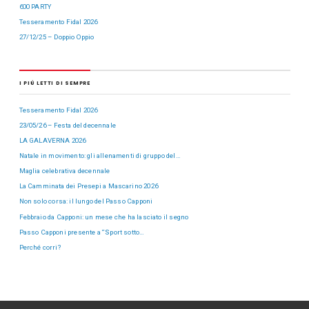
600 PARTY
Tesseramento Fidal 2026
27/12/25 – Doppio Oppio
I PIÙ LETTI DI SEMPRE
Tesseramento Fidal 2026
23/05/26 – Festa del decennale
LA GALAVERNA 2026
Natale in movimento: gli allenamenti di gruppo del…
Maglia celebrativa decennale
La Camminata dei Presepi a Mascarino 2026
Non solo corsa: il lungo del Passo Capponi
Febbraio da Capponi: un mese che ha lasciato il segno
Passo Capponi presente a “Sport sotto…
Perché corri?