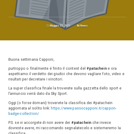
Maggio 31, 2021
News
Buona settimana Capponi,
purtroppo o finalmente é finito il contest del
#patachein
e ora
aspettiamo il verdetto dei giudici che devono vagliare foto, video e
risultati per decretare i vincitori.
La super classifica finale la troverete sulla gazzetta dello sport e
l’annuncio verrá dato da Sky Sport.
Oggi (o forse domani) troverete la classifica dei #patachein
aggiornata al solito link:
https://www.passocapponi.it/cappon-
badge-collection/
P.S. se vi accorgete di non avere dei
#patachein
che invece
dovreste avere, mi raccomando segnalatecelo e sistemeremo la
classifica.