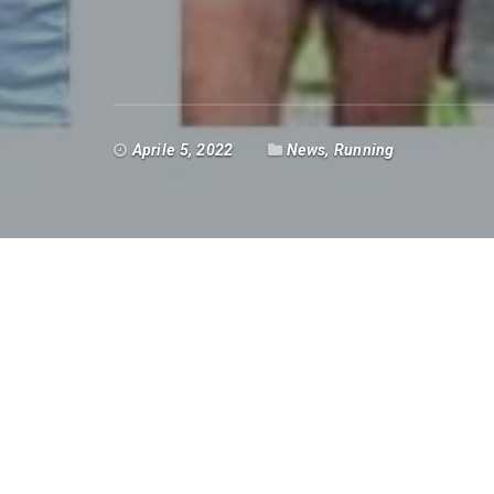
Aprile 5, 2022
News
,
Running
Complimenti a tutti i Capponi finisher di 
Partendo da Russi, passando per Milano, Riva
Pesaro…
Bravi bravi bravi… siamo proprio orgogliosi di
MARATONA DEL LAMONE (42,195 KM)