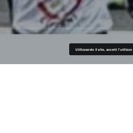
Utilizzando il sito, accetti l'utiliz
questo weekend…
 del Garda, Dolo, Cervia, Colli del Tronto e
 voi !!!