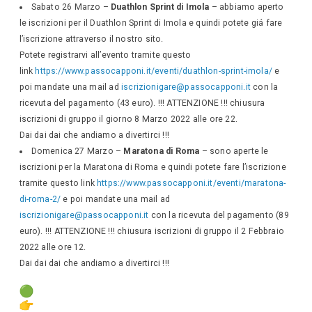
Sabato 26 Marzo –
Duathlon Sprint di Imola
– abbiamo aperto
le iscrizioni per il Duathlon Sprint di Imola e quindi potete giá fare
l’iscrizione attraverso il nostro sito.
Potete registrarvi all’evento tramite questo
link
https://www.passocapponi.it/eventi/duathlon-sprint-imola/
e
poi mandate una mail ad
iscrizionigare@passocapponi.it
con la
ricevuta del pagamento (43 euro). !!! ATTENZIONE !!! chiusura
iscrizioni di gruppo il giorno 8 Marzo 2022 alle ore 22.
Dai dai dai che andiamo a divertirci !!!
Domenica 27 Marzo –
Maratona di Roma
– sono aperte le
iscrizioni per la Maratona di Roma e quindi potete fare l’iscrizione
tramite questo link
https://www.passocapponi.it/eventi/maratona-
di-roma-2/
e poi mandate una mail ad
iscrizionigare@passocapponi.it
con la ricevuta del pagamento (89
euro). !!! ATTENZIONE !!! chiusura iscrizioni di gruppo il 2 Febbraio
2022 alle ore 12.
Dai dai dai che andiamo a divertirci !!!