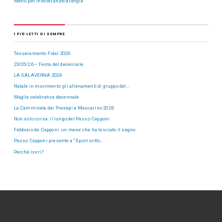
Menù per intolleranze/allergie
I PIÙ LETTI DI SEMPRE
Tesseramento Fidal 2026
23/05/26 – Festa del decennale
LA GALAVERNA 2026
Natale in movimento: gli allenamenti di gruppo del…
Maglia celebrativa decennale
La Camminata dei Presepi a Mascarino 2026
Non solo corsa: il lungo del Passo Capponi
Febbraio da Capponi: un mese che ha lasciato il segno
Passo Capponi presente a “Sport sotto…
Perché corri?