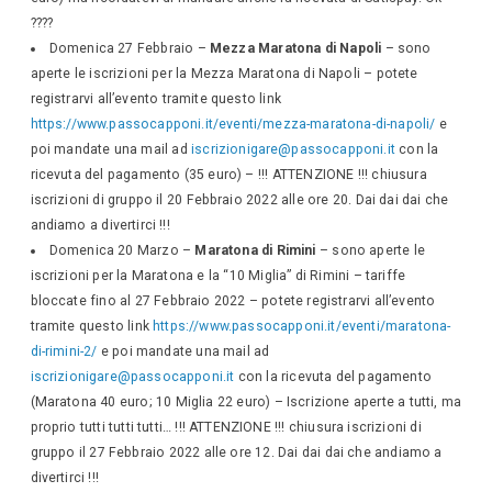
????
Domenica 27 Febbraio –
Mezza Maratona di Napoli
– sono
aperte le iscrizioni per la Mezza Maratona di Napoli – potete
registrarvi all’evento tramite questo link
https://www.passocapponi.it/eventi/mezza-maratona-di-napoli/
e
poi mandate una mail ad
iscrizionigare@passocapponi.it
con la
ricevuta del pagamento (35 euro) – !!! ATTENZIONE !!! chiusura
iscrizioni di gruppo il 20 Febbraio 2022 alle ore 20. Dai dai dai che
andiamo a divertirci !!!
Domenica 20 Marzo –
Maratona di Rimini
– sono aperte le
iscrizioni per la Maratona e la “10 Miglia” di Rimini – tariffe
bloccate fino al 27 Febbraio 2022 – potete registrarvi all’evento
tramite questo link
https://www.passocapponi.it/eventi/maratona-
di-rimini-2/
e poi mandate una mail ad
iscrizionigare@passocapponi.it
con la ricevuta del pagamento
(Maratona 40 euro; 10 Miglia 22 euro) – Iscrizione aperte a tutti, ma
proprio tutti tutti tutti… !!! ATTENZIONE !!! chiusura iscrizioni di
gruppo il 27 Febbraio 2022 alle ore 12. Dai dai dai che andiamo a
divertirci !!!