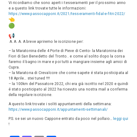
Vi ricordiamo che sono aperti i tesseramenti per il prossimo anno
e a questo link trovate tutte le informazioni:
https://www.passocapponi.it/2021/tesseramenti-fidal-e-fitri-2022/
A. A. A. A breve apriremo le iscrizione per:
– la Maratonina delle 4 Porte di Pieve di Cento- la Maratonina dei
Fiori di San Benedetto del Tronto.. e come al solito dopo la corsa
faremo il bagno in mare e poi tutti a mangiare insieme agli amici di
Cupra.
– la Maratona di Crevalcore che come sapete é stata posticipata al
18 Aprile… stei tuned !!!!
– la 100km del Passatore 2022, chi era già iscritto nel 2020 e quindi
é stato posticipato al 2022 ha ricevuto una nostra mail a conferma
della regolare iscrizione.
A questo link trovate i soliti appuntamenti della settimana:
https://www.passocapponi.it/appuntamenti-settimanali/
P.S. se sei un nuovo Cappone entrato da poco nel pollaio…
leggi qui
!