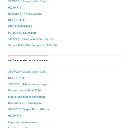
03/07/26 – Casaglia San Luca
600 PARTY
Decennale Passo Capponi
DECENNALE
INFO DECENNALE
PETTORALI ESAURITI
01/05/26 – Prova percorso + pranzo
Sabato 18/04/26 e Domenica 19/04/26
I PIÙ LETTI DELLA SETTIMANA
03/07/26 – Casaglia San Luca
DECENNALE
19/07/26 – Allenamento lungo
Tesseramento Fidal 2026
Maglia celebrativa decennale
Decennale Passo Capponi
04/10/26 – Deejay Ten – Milano
600 PARTY
I finisher del week-end