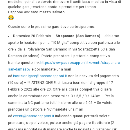
mediche, quindi se dovete rinnovare il certificato medico in vista di
qualche gara, tenetene conto e prenotate per tempo….
Cappone avvisato mezzo salvato…
Queste sono le prossime gare dove parteciperemo:
Domenica 20 Febbraio –
Strapanaro (San Damaso)
– abbiamo
aperto le iscrizioni per la “10 Miglia” competitiva con partenza alle
ore 9 dalla Polivalente San Damaso in via Scartazzetta 53 a San
Damaso (Modena). Potete prenotare il pettorale competitivo
tramite questo link
https://www.passocapponi.it/eventi/strapanaro-
san-damaso/
e poi mandate una mail
ad
iscrizionigare@passocapponi.it
con la ricevuta del pagamento
(10 euro) – !!! ATTENZIONE !!! chiusura iscrizioni di gruppo il 17
Febbraio 2022 alle ore 20. Oltre alla corsa competitiva ci sará
anche la camminata con percorsi da 3 / 6,5 / 9 / 14 km – Per la
camminata NC partiamo tutti insieme alle ore 9:05 – Se volete
prenotare un pettorale NC mandate una mail
ad
eventi@passocapponi.it
indicando quanti pettorali volete
prenotare, se poi volete, potete anche giá pagare il pettorale (2
euro) ma ricordatevi di mandare anche la ricevuta di Satispay. Ok