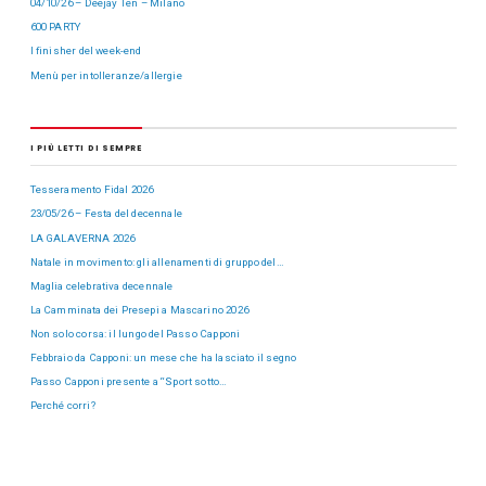
04/10/26 – Deejay Ten – Milano
600 PARTY
I finisher del week-end
Menù per intolleranze/allergie
I PIÙ LETTI DI SEMPRE
Tesseramento Fidal 2026
23/05/26 – Festa del decennale
LA GALAVERNA 2026
Natale in movimento: gli allenamenti di gruppo del…
Maglia celebrativa decennale
La Camminata dei Presepi a Mascarino 2026
Non solo corsa: il lungo del Passo Capponi
Febbraio da Capponi: un mese che ha lasciato il segno
Passo Capponi presente a “Sport sotto…
Perché corri?