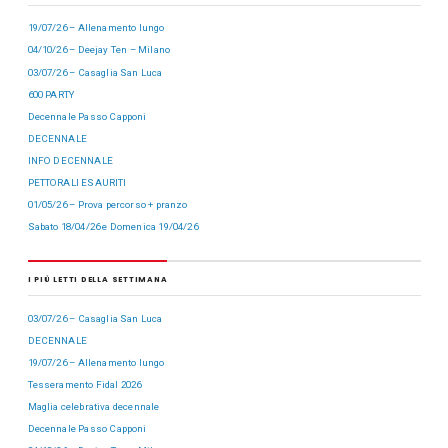
19/07/26 – Allenamento lungo
04/10/26 – Deejay Ten – Milano
03/07/26 – Casaglia San Luca
600 PARTY
Decennale Passo Capponi
DECENNALE
INFO DECENNALE
PETTORALI ESAURITI
01/05/26 – Prova percorso + pranzo
Sabato 18/04/26 e Domenica 19/04/26
I PIÙ LETTI DELLA SETTIMANA
03/07/26 – Casaglia San Luca
DECENNALE
19/07/26 – Allenamento lungo
Tesseramento Fidal 2026
Maglia celebrativa decennale
Decennale Passo Capponi