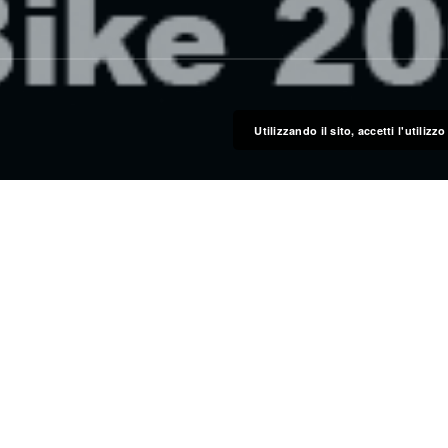
Utilizzando il sito, accetti l'utiliz
 Passo Capponi
chiere ed iniziare “la conta” per una delle più belle
la prima classica in calendario del
AN VLAANDEREN. Finalmente sono uscite le date
re per quanto riguarda le iscrizioni bisogna
enza/arrivo (tranne che per il giro lungo) sarà anche
trutture adeguate ai gruppi, abbiamo già trovato un