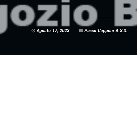
Agosto 17, 2023
Passo Capponi A.S.D.
GIRO DELLE FIANDRE 2024 by Bike2000 e
E’ giunto il momento di ammucchiare le chiac
ed iconiche gare tra le “monumento” nonchè 
cosiddetto “inferno del nord”…la RONDE V
ufficiali delle due gare (amatori e pro) ment
aspettare il 26 Settembre. Visto che la part
per il 2024 ad Oudenaarde, non essendoci s