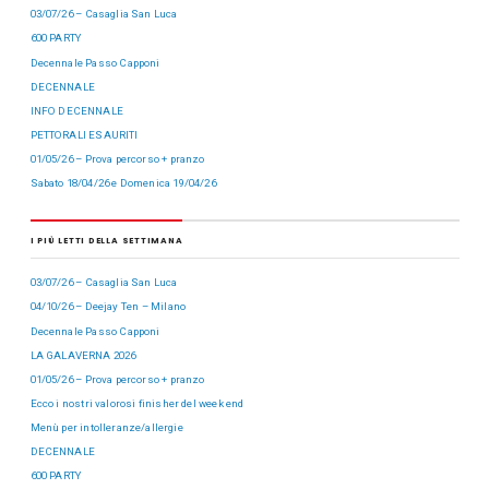
03/07/26 – Casaglia San Luca
600 PARTY
Decennale Passo Capponi
DECENNALE
INFO DECENNALE
PETTORALI ESAURITI
01/05/26 – Prova percorso + pranzo
Sabato 18/04/26 e Domenica 19/04/26
I PIÙ LETTI DELLA SETTIMANA
03/07/26 – Casaglia San Luca
04/10/26 – Deejay Ten – Milano
Decennale Passo Capponi
LA GALAVERNA 2026
01/05/26 – Prova percorso + pranzo
Ecco i nostri valorosi finisher del week end
Menù per intolleranze/allergie
DECENNALE
600 PARTY