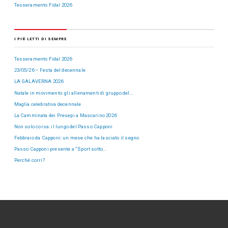
Tesseramento Fidal 2026
I PIÙ LETTI DI SEMPRE
Tesseramento Fidal 2026
23/05/26 – Festa del decennale
LA GALAVERNA 2026
Natale in movimento: gli allenamenti di gruppo del…
Maglia celebrativa decennale
La Camminata dei Presepi a Mascarino 2026
Non solo corsa: il lungo del Passo Capponi
Febbraio da Capponi: un mese che ha lasciato il segno
Passo Capponi presente a “Sport sotto…
Perché corri?