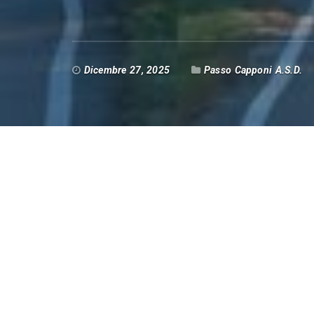
Dicembre 27, 2025
Passo Capponi A.S.D.
Messaggio presidenziale :
A nome della società Passo Capponi volevo ri
partecipanti al nostro primo lungo in prepa
volontari che hanno montato la tenda e allest
hanno contribuito economicamente facendo 
É stato bellissimo vedere tanta gente diverti