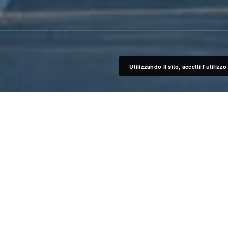
Utilizzando il sito, accetti l'utiliz
ngraziare, in primis, tutti i numerosissimi
razione della
Bologna Marathon
, poi tutti i
ito i due ristori sul percorso e a tutti quelli che
un’offerta.
rsi nonostante la “fatica” e i km macinati in gruppo.