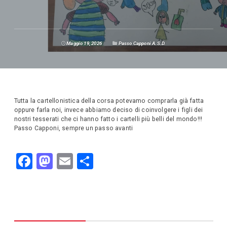
Maggio 19, 2026
Passo Capponi A.S.D.
Tutta la cartellonistica della corsa potevamo comprarla già fatta
oppure farla noi, invece abbiamo deciso di coinvolgere i figli dei
nostri tesserati che ci hanno fatto i cartelli più belli del mondo!!!
Passo Capponi, sempre un passo avanti
F
M
E
C
a
a
m
o
c
st
ail
n
e
o
di
b
d
vi