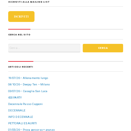
ISCRIVITI ALLA MAILING LIST
o
o
di
o
n
ISCRIVITI
k
CERCA NEL SITO
ARTICOLI RECENTI
19/07/26 – Allenamento lungo
04/10/26 – Deejay Ten – Milano
03/07/26 – Casaglia San Luca
600 PARTY
Decennale Passo Capponi
DECENNALE
INFO DECENNALE
PETTORALI ESAURITI
01/05/26 – Prova percorso + pranzo