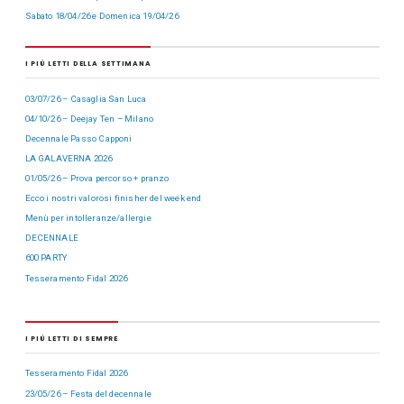
Sabato 18/04/26 e Domenica 19/04/26
I PIÙ LETTI DELLA SETTIMANA
03/07/26 – Casaglia San Luca
04/10/26 – Deejay Ten – Milano
Decennale Passo Capponi
LA GALAVERNA 2026
01/05/26 – Prova percorso + pranzo
Ecco i nostri valorosi finisher del week end
Menù per intolleranze/allergie
DECENNALE
600 PARTY
Tesseramento Fidal 2026
I PIÙ LETTI DI SEMPRE
Tesseramento Fidal 2026
23/05/26 – Festa del decennale