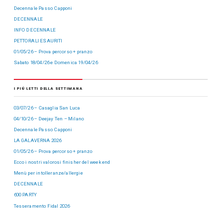
Decennale Passo Capponi
DECENNALE
INFO DECENNALE
PETTORALI ESAURITI
01/05/26 – Prova percorso + pranzo
Sabato 18/04/26 e Domenica 19/04/26
I PIÙ LETTI DELLA SETTIMANA
03/07/26 – Casaglia San Luca
04/10/26 – Deejay Ten – Milano
Decennale Passo Capponi
LA GALAVERNA 2026
01/05/26 – Prova percorso + pranzo
Ecco i nostri valorosi finisher del week end
Menù per intolleranze/allergie
DECENNALE
600 PARTY
Tesseramento Fidal 2026