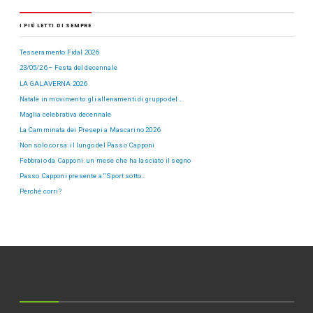
I PIÙ LETTI DI SEMPRE
Tesseramento Fidal 2026
23/05/26 – Festa del decennale
LA GALAVERNA 2026
Natale in movimento: gli allenamenti di gruppo del…
Maglia celebrativa decennale
La Camminata dei Presepi a Mascarino 2026
Non solo corsa: il lungo del Passo Capponi
Febbraio da Capponi: un mese che ha lasciato il segno
Passo Capponi presente a “Sport sotto…
Perché corri?