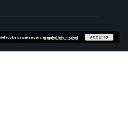
ACCETTO
zo dei cookie da parte nostra.
maggiori informazioni
ISCRIVITI ALLA MAILING LIST
ISCRIVITI
CERCA NEL SITO