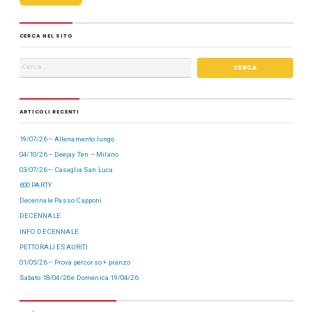
k
CERCA NEL SITO
ARTICOLI RECENTI
19/07/26 – Allenamento lungo
04/10/26 – Deejay Ten – Milano
03/07/26 – Casaglia San Luca
600 PARTY
Decennale Passo Capponi
DECENNALE
INFO DECENNALE
PETTORALI ESAURITI
01/05/26 – Prova percorso + pranzo
Sabato 18/04/26 e Domenica 19/04/26