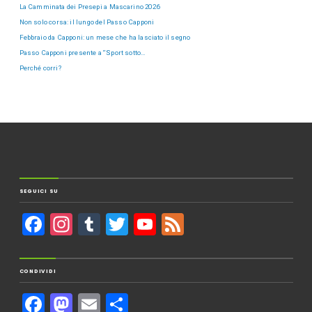
La Camminata dei Presepi a Mascarino 2026
Non solo corsa: il lungo del Passo Capponi
Febbraio da Capponi: un mese che ha lasciato il segno
Passo Capponi presente a “Sport sotto…
Perché corri?
SEGUICI SU
F
In
T
T
Y
F
a
st
u
wi
o
e
c
a
m
tt
u
e
CONDIVIDI
e
gr
bl
er
T
d
F
M
E
C