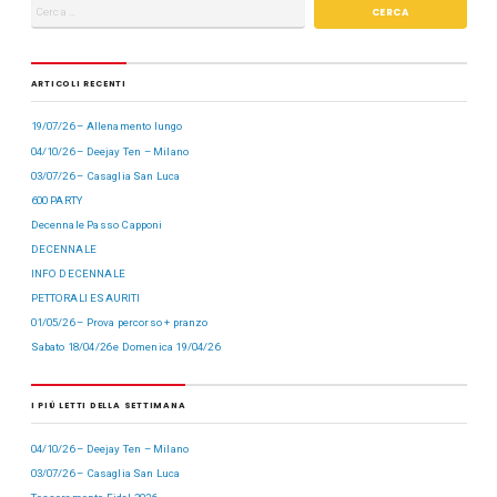
ARTICOLI RECENTI
19/07/26 – Allenamento lungo
04/10/26 – Deejay Ten – Milano
03/07/26 – Casaglia San Luca
600 PARTY
Decennale Passo Capponi
DECENNALE
INFO DECENNALE
PETTORALI ESAURITI
01/05/26 – Prova percorso + pranzo
Sabato 18/04/26 e Domenica 19/04/26
I PIÙ LETTI DELLA SETTIMANA
04/10/26 – Deejay Ten – Milano
03/07/26 – Casaglia San Luca