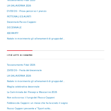
Tesseramento Fidal 2026
LA GALAVERNA 2026
01/05/26 – Prova percorso + pranzo
PETTORALI ESAURITI
Decennale Passo Capponi
DECENNALE
600 PARTY
Natale in movimento: gli allenamenti di gruppo del…
I PIÙ LETTI DI SEMPRE
Tesseramento Fidal 2026
23/05/26 – Festa del decennale
LA GALAVERNA 2026
Natale in movimento: gli allenamenti di gruppo del…
Maglia celebrativa decennale
La Camminata dei Presepi a Mascarino 2026
Non solo corsa: il lungo del Passo Capponi
Febbraio da Capponi: un mese che ha lasciato il segno
Passo Capponi presente a “Sport sotto…