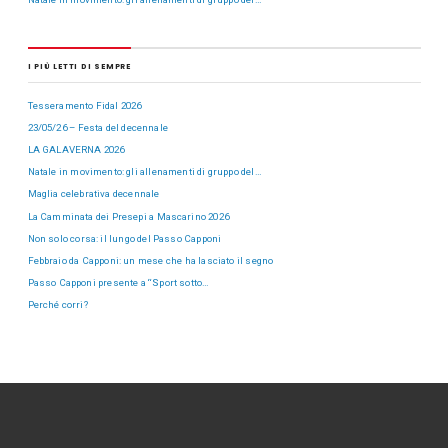
I PIÙ LETTI DI SEMPRE
Tesseramento Fidal 2026
23/05/26 – Festa del decennale
LA GALAVERNA 2026
Natale in movimento: gli allenamenti di gruppo del…
Maglia celebrativa decennale
La Camminata dei Presepi a Mascarino 2026
Non solo corsa: il lungo del Passo Capponi
Febbraio da Capponi: un mese che ha lasciato il segno
Passo Capponi presente a “Sport sotto…
Perché corri?