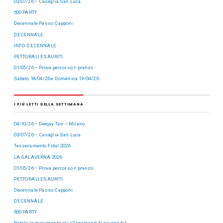
03/07/26 – Casaglia San Luca
600 PARTY
Decennale Passo Capponi
DECENNALE
INFO DECENNALE
PETTORALI ESAURITI
01/05/26 – Prova percorso + pranzo
Sabato 18/04/26 e Domenica 19/04/26
I PIÙ LETTI DELLA SETTIMANA
04/10/26 – Deejay Ten – Milano
03/07/26 – Casaglia San Luca
Tesseramento Fidal 2026
LA GALAVERNA 2026
01/05/26 – Prova percorso + pranzo
PETTORALI ESAURITI
Decennale Passo Capponi
DECENNALE
600 PARTY
Natale in movimento: gli allenamenti di gruppo del…