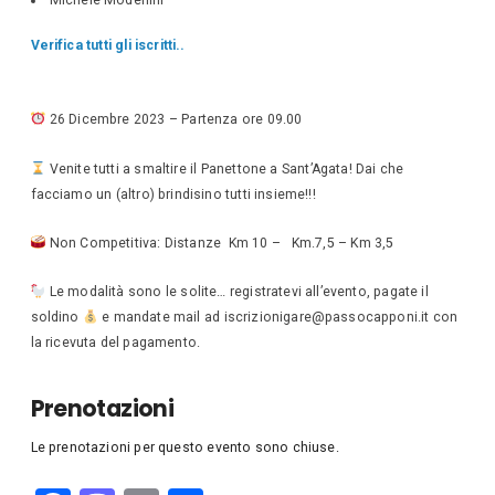
Verifica tutti gli iscritti..
26 Dicembre 2023 – Partenza ore 09.00
Venite tutti a smaltire il Panettone a Sant’Agata! Dai che
facciamo un (altro) brindisino tutti insieme!!!
Non Competitiva: Distanze Km 10 – Km.7,5 – Km 3,5
Le modalità sono le solite… registratevi all’evento, pagate il
soldino
e mandate mail ad iscrizionigare@passocapponi.it con
la ricevuta del pagamento.
Prenotazioni
Le prenotazioni per questo evento sono chiuse.