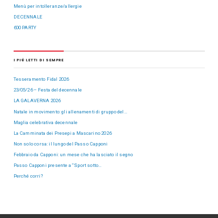
Menù per intolleranze/allergie
DECENNALE
600 PARTY
I PIÙ LETTI DI SEMPRE
Tesseramento Fidal 2026
23/05/26 – Festa del decennale
LA GALAVERNA 2026
Natale in movimento: gli allenamenti di gruppo del…
Maglia celebrativa decennale
La Camminata dei Presepi a Mascarino 2026
Non solo corsa: il lungo del Passo Capponi
Febbraio da Capponi: un mese che ha lasciato il segno
Passo Capponi presente a “Sport sotto…
Perché corri?