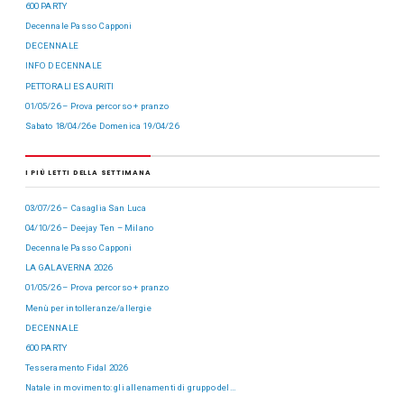
600 PARTY
Decennale Passo Capponi
DECENNALE
INFO DECENNALE
PETTORALI ESAURITI
01/05/26 – Prova percorso + pranzo
Sabato 18/04/26 e Domenica 19/04/26
I PIÙ LETTI DELLA SETTIMANA
03/07/26 – Casaglia San Luca
04/10/26 – Deejay Ten – Milano
Decennale Passo Capponi
LA GALAVERNA 2026
01/05/26 – Prova percorso + pranzo
Menù per intolleranze/allergie
DECENNALE
600 PARTY
Tesseramento Fidal 2026
Natale in movimento: gli allenamenti di gruppo del…