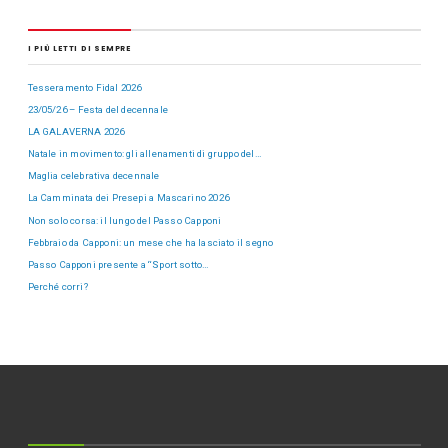
I PIÙ LETTI DI SEMPRE
Tesseramento Fidal 2026
23/05/26 – Festa del decennale
LA GALAVERNA 2026
Natale in movimento: gli allenamenti di gruppo del…
Maglia celebrativa decennale
La Camminata dei Presepi a Mascarino 2026
Non solo corsa: il lungo del Passo Capponi
Febbraio da Capponi: un mese che ha lasciato il segno
Passo Capponi presente a “Sport sotto…
Perché corri?