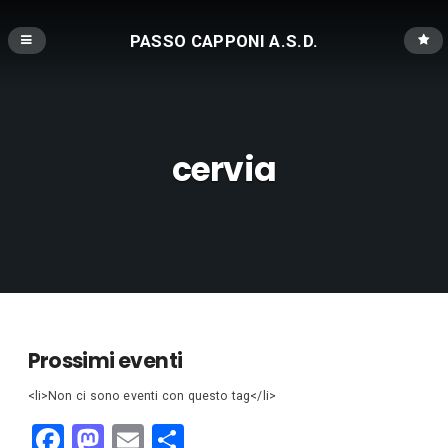
PASSO CAPPONI A.S.D.
cervia
Prossimi eventi
<li>Non ci sono eventi con questo tag</li>
F
M
E
C