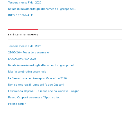
Tesseramento Fidal 2026
Natale in movimento: gli allenamenti di gruppo del…
INFO DECENNALE
I PIÙ LETTI DI SEMPRE
Tesseramento Fidal 2026
23/05/26 – Festa del decennale
LA GALAVERNA 2026
Natale in movimento: gli allenamenti di gruppo del…
Maglia celebrativa decennale
La Camminata dei Presepi a Mascarino 2026
Non solo corsa: il lungo del Passo Capponi
Febbraio da Capponi: un mese che ha lasciato il segno
Passo Capponi presente a “Sport sotto…
Perché corri?