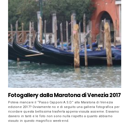
Fotogallery dalla Maratona di Venezia 2017
Poteva mancare il “Passo Capponi A.S.D.” alla Maratona di Venezia
edizione 2017? Ovviamente no e di seguito una galleria fotografica per
ricordare questa bellissima trasferta appena vissuta assieme. Eravamo
davvero in tanti e le foto non sono nulla rispetto a quanto abbiamo
vissuto in questo magnifico week-end.