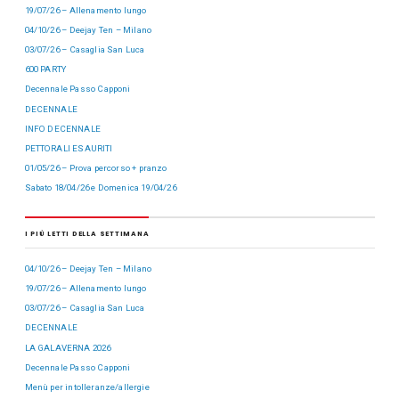
19/07/26 – Allenamento lungo
04/10/26 – Deejay Ten – Milano
03/07/26 – Casaglia San Luca
600 PARTY
Decennale Passo Capponi
DECENNALE
INFO DECENNALE
PETTORALI ESAURITI
01/05/26 – Prova percorso + pranzo
Sabato 18/04/26 e Domenica 19/04/26
I PIÙ LETTI DELLA SETTIMANA
04/10/26 – Deejay Ten – Milano
19/07/26 – Allenamento lungo
03/07/26 – Casaglia San Luca
DECENNALE
LA GALAVERNA 2026
Decennale Passo Capponi
Menù per intolleranze/allergie