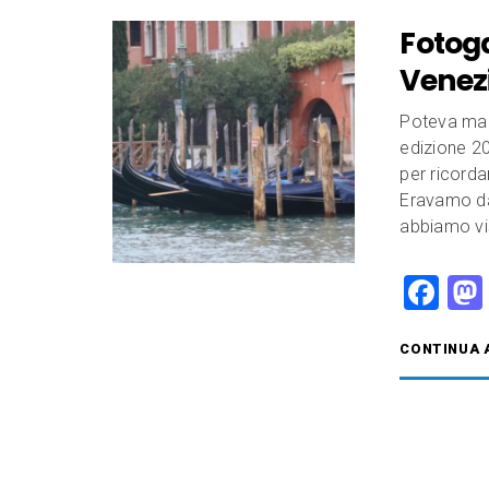
b
Fotoga
o
Venezi
o
k
Poteva man
edizione 20
per ricorda
Eravamo dav
abbiamo vi
F
a
CONTINUA 
c
e
b
o