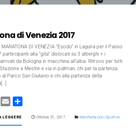
ona di Venezia 2017
 MARATONA DI VENEZIA “Esodo” in Laguna per il Passo
partecipanti alla “gita” dislocati su 3 alberghi + i
 arrivati da Bologna in macchina all’alba. Ritrovo per tutti
n Stazione a Mestre e via in pullman, chi per la partenza
 al Parco San Giuliano e chi alla partenza della
[…]
M
E
C
a
m
o
A LEGGERE
Ottobre 31, 2017
Manifestazioni Sportive
st
ai
n
o
l
di