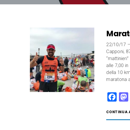
Marat
22/10/17 –
Capponi, 87 
“mattinieri”
alle 7,00 i
della 10 km
maratona a
F
a
CONTINUA 
c
e