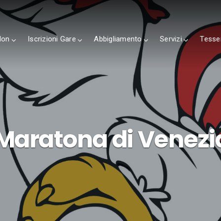
lon
Iscrizioni Gare
Abbigliamento
Servizi
Tesse
Maratona di Venezi