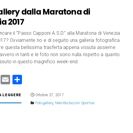
d
vi
llery dalla Maratona di
o
di
a 2017
n
care il “Passo Capponi A.S.D.” alla Maratona di Venezia
17? Ovviamente no e di seguito una galleria fotografica
re questa bellissima trasferta appena vissuta assieme.
vero in tanti e le foto non sono nulla rispetto a quanto
ssuto in questo magnifico week-end.
M
E
C
a
m
o
A LEGGERE
Ottobre 27, 2017
st
ai
n
Fotogallery
,
Manifestazioni Sportive
o
l
di
d
vi
o
di