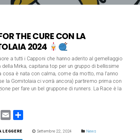
FOR THE CURE CON LA
OLAIA 2024
uore a tutti i Capponi che hanno aderito al gemellaggio
 della Mirka, capitana top per un gruppo di bellissime
a cosa è nata con calma, come da motto, ma l’anno
se la Gomitolaia ci vorrà ancora) partiremo prima con
zione per fare un bel gruppone di runners. La Race è la
]
M
E
C
a
m
o
A LEGGERE
Settembre 22, 2024
News
st
ai
n