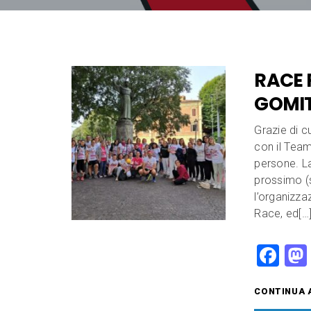
RACE 
GOMIT
Grazie di c
con il Team
persone. L
prossimo (
l’organizza
Race, ed[…
F
a
CONTINUA 
c