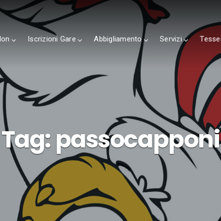
lon
Iscrizioni Gare
Abbigliamento
Servizi
Tesse
Tag:
passocapponi