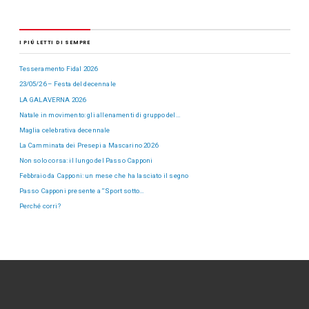
I PIÙ LETTI DI SEMPRE
Tesseramento Fidal 2026
23/05/26 – Festa del decennale
LA GALAVERNA 2026
Natale in movimento: gli allenamenti di gruppo del…
Maglia celebrativa decennale
La Camminata dei Presepi a Mascarino 2026
Non solo corsa: il lungo del Passo Capponi
Febbraio da Capponi: un mese che ha lasciato il segno
Passo Capponi presente a “Sport sotto…
Perché corri?