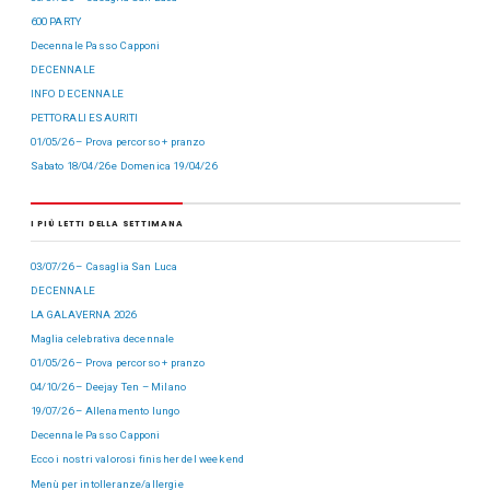
600 PARTY
Decennale Passo Capponi
DECENNALE
INFO DECENNALE
PETTORALI ESAURITI
01/05/26 – Prova percorso + pranzo
Sabato 18/04/26 e Domenica 19/04/26
I PIÙ LETTI DELLA SETTIMANA
03/07/26 – Casaglia San Luca
DECENNALE
LA GALAVERNA 2026
Maglia celebrativa decennale
01/05/26 – Prova percorso + pranzo
04/10/26 – Deejay Ten – Milano
19/07/26 – Allenamento lungo
Decennale Passo Capponi
Ecco i nostri valorosi finisher del week end
Menù per intolleranze/allergie