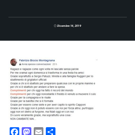
Dicembre 16, 2019
F
M
E
C