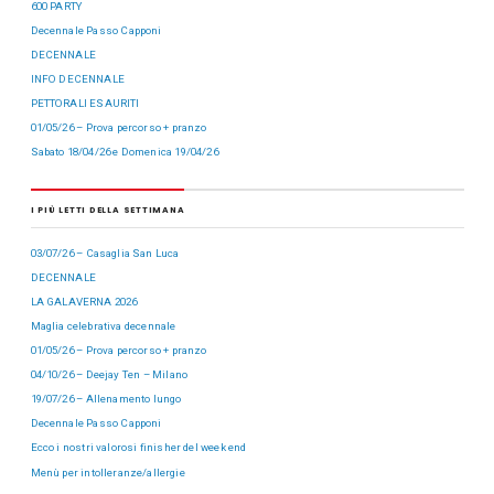
600 PARTY
Decennale Passo Capponi
DECENNALE
INFO DECENNALE
PETTORALI ESAURITI
01/05/26 – Prova percorso + pranzo
Sabato 18/04/26 e Domenica 19/04/26
I PIÙ LETTI DELLA SETTIMANA
03/07/26 – Casaglia San Luca
DECENNALE
LA GALAVERNA 2026
Maglia celebrativa decennale
01/05/26 – Prova percorso + pranzo
04/10/26 – Deejay Ten – Milano
19/07/26 – Allenamento lungo
Decennale Passo Capponi
Ecco i nostri valorosi finisher del week end
Menù per intolleranze/allergie