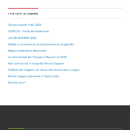
I PIÙ LETTI DI SEMPRE
Tesseramento Fidal 2026
23/05/26 – Festa del decennale
LA GALAVERNA 2026
Natale in movimento: gli allenamenti di gruppo del…
Maglia celebrativa decennale
La Camminata dei Presepi a Mascarino 2026
Non solo corsa: il lungo del Passo Capponi
Febbraio da Capponi: un mese che ha lasciato il segno
Passo Capponi presente a “Sport sotto…
Perché corri?