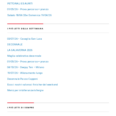
PETTORALI ESAURITI
01/05/26 – Prova percorso + pranzo
Sabato 18/04/26 e Domenica 19/04/26
I PIÙ LETTI DELLA SETTIMANA
03/07/26 – Casaglia San Luca
DECENNALE
LA GALAVERNA 2026
Maglia celebrativa decennale
01/05/26 – Prova percorso + pranzo
04/10/26 – Deejay Ten – Milano
19/07/26 – Allenamento lungo
Decennale Passo Capponi
Ecco i nostri valorosi finisher del week end
Menù per intolleranze/allergie
I PIÙ LETTI DI SEMPRE