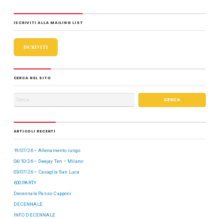
e
o
di
b
d
vi
ISCRIVITI ALLA MAILING LIST
o
o
di
o
n
ISCRIVITI
k
CERCA NEL SITO
ARTICOLI RECENTI
19/07/26 – Allenamento lungo
04/10/26 – Deejay Ten – Milano
03/07/26 – Casaglia San Luca
600 PARTY
Decennale Passo Capponi
DECENNALE
INFO DECENNALE