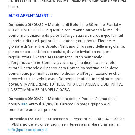
GRUPPO CHIUSE – Arriverà una mail dedicata in settimana con tutte
le info.
ALTRI APPUNTAMENTI :
Domenica 01/03/20
– Maratona di Bologna e 30 km dei Portici –
ISCRIZIONI CHIUSE – In questi giorni stanno arrivando le mail di
conferma iscrizione da parte dell’organizzazione, con quella mail
andrete a ritirare il pettorale e il pacco gara presso Fico nelle
giornate di Venerdì e Sabato. Nel caso ci fossero delle irregolarità,
per esempio certificato scaduto, dovete inviarlo a noi per
regolarizzare il vostro tesseramento.. Non mandatelo
all’organizzazione. Come vi avevamo già anticipato chi vuole
ritirare il pettorale e il pacco gara Domenica mattina ce lo deve
comunicare per mail così noi lo diciamo all’organizzazione che
provvederà a farvelo trovare Domenica mattina (non si sa ancora
dove). VI MANDEREMO TUTTE LE INFO DETTAGLIATE E DEFINITIVE
LA SETTIMANA PRIMA DELLA GARA.
Domenica 08/03/20
– Maratonina delle 4 Porte – Segnarsi sul
nostro
sito
entro il 06/03/20. Faremo un mega gruppo e ci
fermeremo anche a pranzo.
Domenica 15/03/20
– Strasimeno – Percorsi 21 – 34 – 42 – 58 km
– Abbiamo delle convenzioni, se interessa mandare una mail a:
info@passocapponi.it