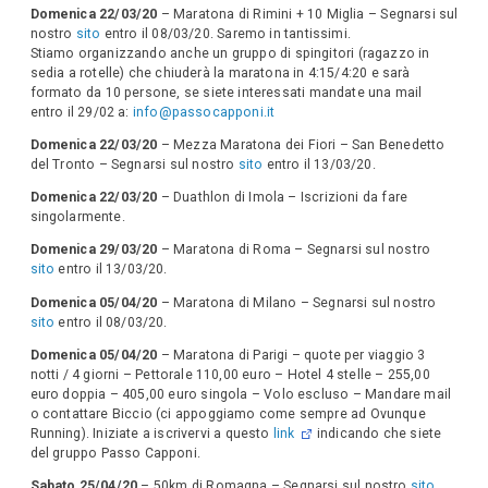
Domenica 22/03/20
– Maratona di Rimini + 10 Miglia – Segnarsi sul
nostro
sito
entro il 08/03/20. Saremo in tantissimi.
Stiamo organizzando anche un gruppo di spingitori (ragazzo in
sedia a rotelle) che chiuderà la maratona in 4:15/4:20 e sarà
formato da 10 persone, se siete interessati mandate una mail
entro il 29/02 a:
info@passocapponi.it
Domenica 22/03/20
– Mezza Maratona dei Fiori – San Benedetto
del Tronto – Segnarsi sul nostro
sito
entro il 13/03/20.
Domenica 22/03/20
– Duathlon di Imola – Iscrizioni da fare
singolarmente.
Domenica 29/03/20
– Maratona di Roma – Segnarsi sul nostro
sito
entro il 13/03/20.
Domenica 05/04/20
– Maratona di Milano – Segnarsi sul nostro
sito
entro il 08/03/20.
Domenica 05/04/20
– Maratona di Parigi – quote per viaggio 3
notti / 4 giorni – Pettorale 110,00 euro – Hotel 4 stelle – 255,00
euro doppia – 405,00 euro singola – Volo escluso – Mandare mail
o contattare Biccio (ci appoggiamo come sempre ad Ovunque
Running). Iniziate a iscrivervi a questo
link
indicando che siete
del gruppo Passo Capponi.
Sabato 25/04/20
– 50km di Romagna – Segnarsi sul nostro
sito