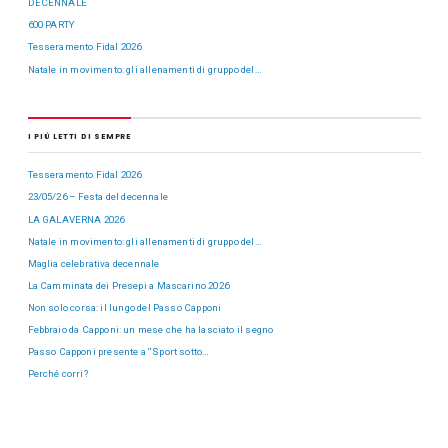
DECENNALE
600 PARTY
Tesseramento Fidal 2026
Natale in movimento: gli allenamenti di gruppo del…
I PIÙ LETTI DI SEMPRE
Tesseramento Fidal 2026
23/05/26 – Festa del decennale
LA GALAVERNA 2026
Natale in movimento: gli allenamenti di gruppo del…
Maglia celebrativa decennale
La Camminata dei Presepi a Mascarino 2026
Non solo corsa: il lungo del Passo Capponi
Febbraio da Capponi: un mese che ha lasciato il segno
Passo Capponi presente a “Sport sotto…
Perché corri?