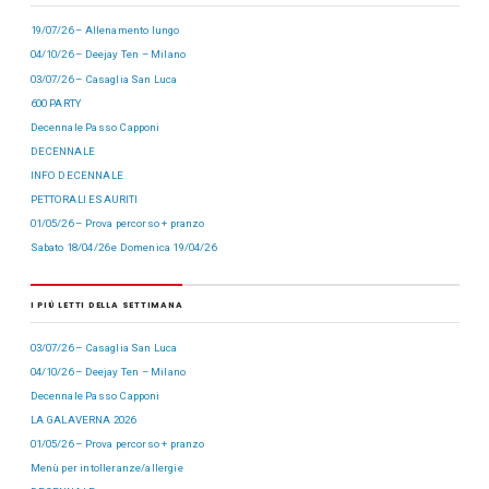
19/07/26 – Allenamento lungo
04/10/26 – Deejay Ten – Milano
03/07/26 – Casaglia San Luca
600 PARTY
Decennale Passo Capponi
DECENNALE
INFO DECENNALE
PETTORALI ESAURITI
01/05/26 – Prova percorso + pranzo
Sabato 18/04/26 e Domenica 19/04/26
I PIÙ LETTI DELLA SETTIMANA
03/07/26 – Casaglia San Luca
04/10/26 – Deejay Ten – Milano
Decennale Passo Capponi
LA GALAVERNA 2026
01/05/26 – Prova percorso + pranzo
Menù per intolleranze/allergie