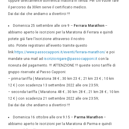
oppure direttamente domenica mattina in tenda. Per chi vuole fare
il percorso da 30km serve il certificato medico.
Dai dai dai che andiamo a divertirci !!!
Domenica 25 settembre alle ore 9 –
Ferrara Marathon
–
abbiamo aperto le iscrizioni per la Maratona di Ferrara e quindi
potete giá fare l’iscrizione attraverso il nostro
sito. Potete registrarvi all’evento tramite questo
link
https://www.passocapponi.it/eventi/ferrara-marathon/
e poi
mandate una mail ad
iscrizionigare@passocapponi.it
con la
ricevuta del pagamento. !!! ATTENZIONE !!! queste sono tariffe di
gruppo riservate al Passo Capponi:
– prima tariffa ( Maratona 38 € ; 30 km 23 € ; 21 km 23 € ; 10 km
12 € ) con scadenza 13 settembre 2022 alle ore 23:59;
– seconda tariffa ( Maratona 48 € ; 30 km 28 € ; 21 km 28 € ; 10 km
12 € ) con scadenza 21 settembre 2022 alle ore 23:59;
Dai dai dai che andiamo a divertirci !!!
Domenica 16 ottobre alle ore 9.15 –
Parma Marathon
–
abbiamo aperto le iscrizioni per la Maratona di Parma e quindi