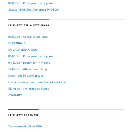
01/05/26 – Prova percorso + pranzo
Sabato 18/04/26 e Domenica 19/04/26
I PIÙ LETTI DELLA SETTIMANA
03/07/26 – Casaglia San Luca
DECENNALE
LA GALAVERNA 2026
01/05/26 – Prova percorso + pranzo
04/10/26 – Deejay Ten – Milano
19/07/26 – Allenamento lungo
Decennale Passo Capponi
Ecco i nostri valorosi finisher del week end
Menù per intolleranze/allergie
600 PARTY
I PIÙ LETTI DI SEMPRE
Tesseramento Fidal 2026