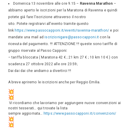
Domenica 13 novembre alle ore 9.15 –
Ravenna Marathon
–
abbiamo aperto le iscrizioni per la Maratona di Ravenna e quindi
potete giá fare l’iscrizione attraverso il nostro
sito. Potete registrarvi all’evento tramite questo
link
https://www.passocapponi.it/eventi/ravenna-marathon/
e poi
mandate una mail ad
iscrizionigare@passocapponi.it
con la
ricevuta del pagamento. !!! ATTENZIONE !!! queste sono tariffe di
gruppo riservate al Passo Capponi:
– tariffa bloccata ( Maratona 42 € ; 21 km 27 € ; 10 km 10 € ) con
scadenza 27 ottobre 2022 alle ore 23:59;
Dai dai dai che andiamo a divertirci !!!
A breve apriremo le iscrizioni anche per Reggio Emilia.
Vi ricordiamo che lavoriamo per aggiungere nuove convenzioni ai
nostri tesserati… qui trovate la lista
sempre aggiornata…
https://www.passocapponi.it/convenzioni/