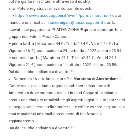
potete giá fare l’iscrizione attraverso il nostro
sito. Potete registrarvi all’evento tramite questo
link
https://www.passocapponi.it/eventi/parma-marathon/
e poi
mandate una mail ad
iscrizionigare@passocapponi.it
con la
ricevuta del pagamento. !!! ATTENZIONE !!! queste sono tariffe di
gruppo riservate al Passo Capponi:
– prima tariffa ( Maratona 44 € ; Trenta2 34 € ; Venti4 24 € ; La
Vigorosa 16 € ) con scadenza 29 settembre 2022 alle ore 23:59;
– seconda tariffa ( Maratona 49 € ; Trenta2 39 € ; Venti4 29 € ; La
Vigorosa 21 € ) con scadenza 11 ottobre 2022 alle ore 23:59;
Dai dai dai che andiamo a divertirci !!!
Domenica 16 ottobre alle ore 9 –
Maratona di Amsterdam
–
Come sapete ci stiamo organizzando per la Maratona di
Amsterdam dove saremo presenti in tanti Capponi… abbiamo
creato una chat per condividere gli aspetti logistici e organizzarci
al meglio per questa bella trasferta, se volete essere aggiunti alla
chat mandateci una mail con numero di telefono e vi
aggiungeremo.
Dai dai dai che andiamo a divertirci !!!