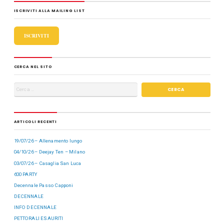
b
d
vi
ISCRIVITI ALLA MAILING LIST
o
o
di
o
n
ISCRIVITI
k
CERCA NEL SITO
ARTICOLI RECENTI
19/07/26 – Allenamento lungo
04/10/26 – Deejay Ten – Milano
03/07/26 – Casaglia San Luca
600 PARTY
Decennale Passo Capponi
DECENNALE
INFO DECENNALE
PETTORALI ESAURITI