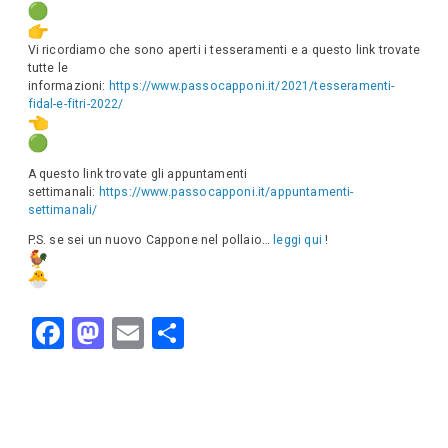
Vi ricordiamo che sono aperti i tesseramenti e a questo link trovate
tutte le
informazioni:
https://www.passocapponi.it/2021/tesseramenti-
fidal-e-fitri-2022/
A questo link trovate gli appuntamenti
settimanali:
https://www.passocapponi.it/appuntamenti-
settimanali/
P.S. se sei un nuovo Cappone nel pollaio…
leggi qui
!
F
M
E
C
a
a
m
o
c
st
ail
n
e
o
di