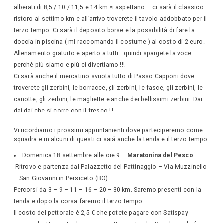
alberati di 8,5 / 10 / 11,5 e 14 km vi aspettano​….​ ci sarà il classico
ristoro al settimo km e all’arrivo troverete il tavolo addobbato per il
terzo tempo.​ ​Ci sarà il deposito borse e la possibilità di fare la
doccia in piscina ( mi raccomando il costume ) al costo di 2 euro.
Allenamento gratuito e aperto a tutti….quindi spargete la voce
perchè più siamo e più ci divertiamo !!!
Ci sarà anche il mercatino svuota tutto di Passo Capponi dove
troverete gli zerbini, le borracce, gli zerbini, le fasce, gli zerbini, le
canotte, gli zerbini, le magliette e anche dei bellissimi zerbini.​ ​Dai
dai dai che si corre con il fresco !!!
Vi ricordiamo i prossimi appuntamenti dove parteciperemo come
squadra e in alcuni di questi ci sará anche la tenda e il terzo tempo:
Domenica 18 settembre alle ore 9 –
Maratonina del Pesco
–
Ritrovo e partenza dal Palazzetto del Pattinaggio – Via Muzzinello
– San Giovanni in Persiceto (BO).
Percorsi da 3 – 9 – 11 – 16 – 20 – 30 km. Saremo presenti con la
tenda e dopo la corsa faremo il terzo tempo.
Il costo del pettorale è 2,5 € che potete pagare con Satispay