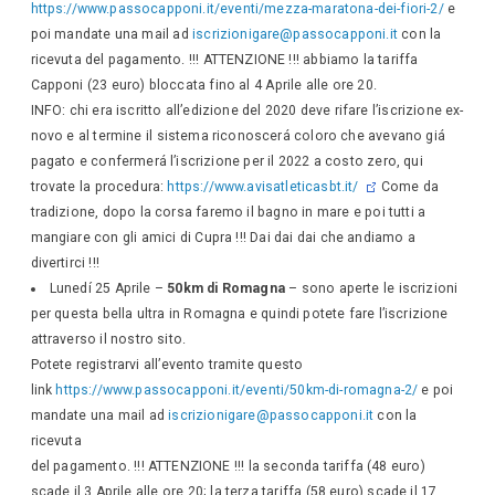
https://www.passocapponi.it/eventi/mezza-maratona-dei-fiori-2/
e
poi mandate una mail ad
iscrizionigare@passocapponi.it
con la
ricevuta del pagamento. !!! ATTENZIONE !!! abbiamo la tariffa
Capponi (23 euro) bloccata fino al 4 Aprile alle ore 20.
INFO: chi era iscritto all’edizione del 2020 deve rifare l’iscrizione ex-
novo e al termine il sistema riconoscerá coloro che avevano giá
pagato e confermerá l’iscrizione per il 2022 a costo zero, qui
trovate la procedura:
https://www.avisatleticasbt.it/
Come da
tradizione, dopo la corsa faremo il bagno in mare e poi tutti a
mangiare con gli amici di Cupra !!! Dai dai dai che andiamo a
divertirci !!!
Lunedí 25 Aprile –
50km di Romagna
– sono aperte le iscrizioni
per questa bella ultra in Romagna e quindi potete fare l’iscrizione
attraverso il nostro sito.
Potete registrarvi all’evento tramite questo
link
https://www.passocapponi.it/eventi/50km-di-romagna-2/
e poi
mandate una mail ad
iscrizionigare@passocapponi.it
con la
ricevuta
del pagamento. !!! ATTENZIONE !!! la seconda tariffa (48 euro)
scade il 3 Aprile alle ore 20; la terza tariffa (58 euro) scade il 17