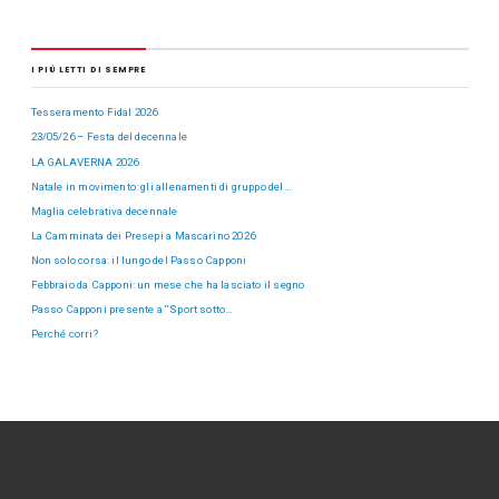
I PIÙ LETTI DI SEMPRE
Tesseramento Fidal 2026
23/05/26 – Festa del decennale
LA GALAVERNA 2026
Natale in movimento: gli allenamenti di gruppo del…
Maglia celebrativa decennale
La Camminata dei Presepi a Mascarino 2026
Non solo corsa: il lungo del Passo Capponi
Febbraio da Capponi: un mese che ha lasciato il segno
Passo Capponi presente a “Sport sotto…
Perché corri?