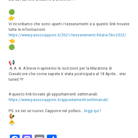
Vi ricordiamo che sono aperti i tesseramenti e a questo link trovate
tutte le informazioni:
https://www.passocapponi.it/2021/tesseramenti-fidal-e-fitri-2022/
A. A. A. A breve ri-apriremo le iscrizioni per la Maratona di
Crevalcore che come sapete é stata posticipata al 18 Aprile… stei
tuned !!!!
A questo link trovate gli appuntamenti settimanali:
https://www.passocapponi.it/appuntamenti-settimanali/
P.S. se sei un nuovo Cappone nel pollaio…
leggi qui
!