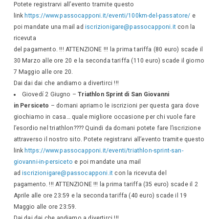
Potete registrarvi all’evento tramite questo
link
https://www.passocapponi.it/eventi/100km-del-passatore/
e
poi mandate una mail ad
iscrizionigare@passocapponi.it
con la
ricevuta
del pagamento. !!! ATTENZIONE !!! la prima tariffa (80 euro) scade il
30 Marzo alle ore 20 e la seconda tariffa (110 euro) scade il giorno
7 Maggio alle ore 20.
Dai dai dai che andiamo a divertirci !!!
Giovedí 2 Giugno –
Triathlon Sprint di San Giovanni
in Persiceto
– domani apriamo le iscrizioni per questa gara dove
giochiamo in casa… quale migliore occasione per chi vuole fare
l’esordio nel triathlon???? Quindi da domani potete fare l’iscrizione
attraverso il nostro sito. Potete registrarvi all’evento tramite questo
link
https://www.passocapponi.it/eventi/triathlon-sprint-san-
giovanni-in-persiceto
e poi mandate una mail
ad
iscrizionigare@passocapponi.it
con la ricevuta del
pagamento. !!! ATTENZIONE !!! la prima tariffa (35 euro) scade il 2
Aprile alle ore 23:59 e la seconda tariffa (40 euro) scade il 19
Maggio alle ore 23:59.
Dai dai dai che andiamo a divertirci !!!