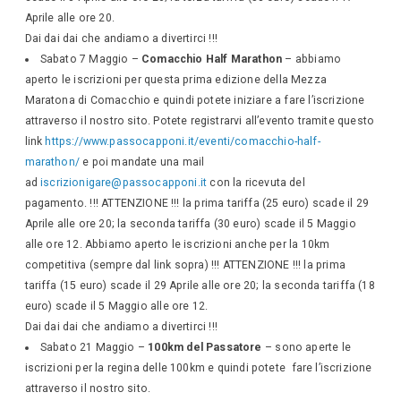
Aprile alle ore 20.
Dai dai dai che andiamo a divertirci !!!
Sabato 7 Maggio –
Comacchio Half Marathon
– abbiamo
aperto le iscrizioni per questa prima edizione della Mezza
Maratona di Comacchio e quindi potete iniziare a fare l’iscrizione
attraverso il nostro sito. Potete registrarvi all’evento tramite questo
link
https://www.passocapponi.it/eventi/comacchio-half-
marathon/
e poi mandate una mail
ad
iscrizionigare@passocapponi.it
con la ricevuta del
pagamento. !!! ATTENZIONE !!! la prima tariffa (25 euro) scade il 29
Aprile alle ore 20; la seconda tariffa (30 euro) scade il 5 Maggio
alle ore 12. Abbiamo aperto le iscrizioni anche per la 10km
competitiva (sempre dal link sopra) !!! ATTENZIONE !!! la prima
tariffa (15 euro) scade il 29 Aprile alle ore 20; la seconda tariffa (18
euro) scade il 5 Maggio alle ore 12.
Dai dai dai che andiamo a divertirci !!!
Sabato 21 Maggio –
100km del Passatore
– sono aperte le
iscrizioni per la regina delle 100km e quindi potete fare l’iscrizione
attraverso il nostro sito.