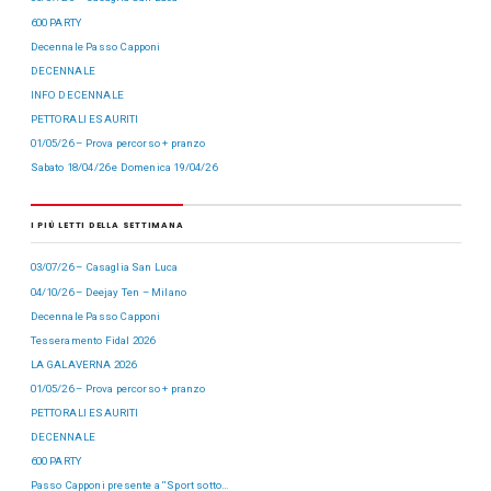
600 PARTY
Decennale Passo Capponi
DECENNALE
INFO DECENNALE
PETTORALI ESAURITI
01/05/26 – Prova percorso + pranzo
Sabato 18/04/26 e Domenica 19/04/26
I PIÙ LETTI DELLA SETTIMANA
03/07/26 – Casaglia San Luca
04/10/26 – Deejay Ten – Milano
Decennale Passo Capponi
Tesseramento Fidal 2026
LA GALAVERNA 2026
01/05/26 – Prova percorso + pranzo
PETTORALI ESAURITI
DECENNALE
600 PARTY
Passo Capponi presente a “Sport sotto…