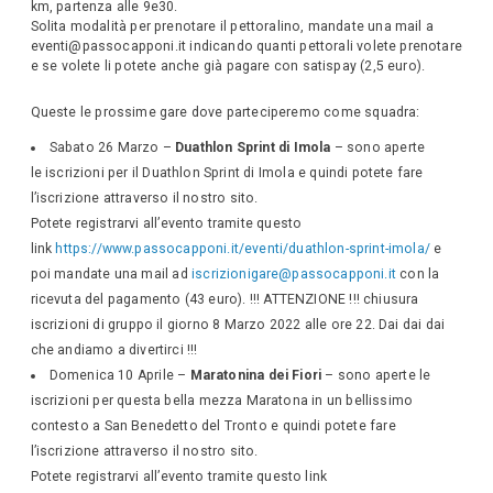
km, partenza alle 9e30.
Solita modalità per prenotare il pettoralino, mandate una mail a
eventi@passocapponi.it indicando quanti pettorali volete prenotare
e se volete li potete anche già pagare con satispay (2,5 euro).
Queste le prossime gare dove parteciperemo come squadra:
Sabato 26 Marzo –
Duathlon Sprint di Imola
– sono aperte
le iscrizioni per il Duathlon Sprint di Imola e quindi potete fare
l’iscrizione attraverso il nostro sito.
Potete registrarvi all’evento tramite questo
link
https://www.passocapponi.it/eventi/duathlon-sprint-imola/
e
poi mandate una mail ad
iscrizionigare@passocapponi.it
con la
ricevuta del pagamento (43 euro). !!! ATTENZIONE !!! chiusura
iscrizioni di gruppo il giorno 8 Marzo 2022 alle ore 22. Dai dai dai
che andiamo a divertirci !!!
Domenica 10 Aprile –
Maratonina dei Fiori
– sono aperte le
iscrizioni per questa bella mezza Maratona in un bellissimo
contesto a San Benedetto del Tronto e quindi potete fare
l’iscrizione attraverso il nostro sito.
Potete registrarvi all’evento tramite questo link