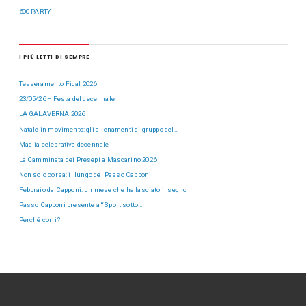
600 PARTY
I PIÙ LETTI DI SEMPRE
Tesseramento Fidal 2026
23/05/26 – Festa del decennale
LA GALAVERNA 2026
Natale in movimento: gli allenamenti di gruppo del…
Maglia celebrativa decennale
La Camminata dei Presepi a Mascarino 2026
Non solo corsa: il lungo del Passo Capponi
Febbraio da Capponi: un mese che ha lasciato il segno
Passo Capponi presente a “Sport sotto…
Perché corri?