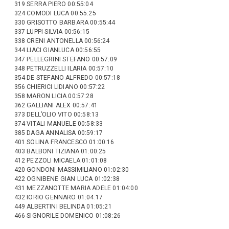
319 SERRA PIERO 00:55:04
324 COMODI LUCA 00:55:25
330 GRISOTTO BARBARA 00:55:44
337 LUPPI SILVIA 00:56:15
338 CRENI ANTONELLA 00:56:24
344 LIACI GIANLUCA 00:56:55
347 PELLEGRINI STEFANO 00:57:09
348 PETRUZZELLI ILARIA 00:57:10
354 DE STEFANO ALFREDO 00:57:18
356 CHIERICI LIDIANO 00:57:22
358 MARON LICIA 00:57:28
362 GALLIANI ALEX 00:57:41
373 DELL’OLIO VITO 00:58:13
374 VITALI MANUELE 00:58:33
385 DAGA ANNALISA 00:59:17
401 SOLINA FRANCESCO 01:00:16
403 BALBONI TIZIANA 01:00:25
412 PEZZOLI MICAELA 01:01:08
420 GONDONI MASSIMILIANO 01:02:30
422 OGNIBENE GIAN LUCA 01:02:38
431 MEZZANOTTE MARIA ADELE 01:04:00
432 IORIO GENNARO 01:04:17
449 ALBERTINI BELINDA 01:05:21
466 SIGNORILE DOMENICO 01:08:26