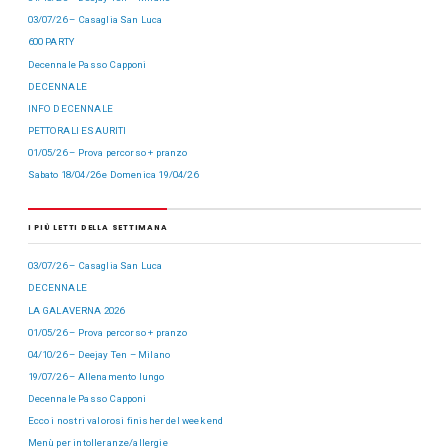
03/07/26 – Casaglia San Luca
600 PARTY
Decennale Passo Capponi
DECENNALE
INFO DECENNALE
PETTORALI ESAURITI
01/05/26 – Prova percorso + pranzo
Sabato 18/04/26 e Domenica 19/04/26
I PIÙ LETTI DELLA SETTIMANA
03/07/26 – Casaglia San Luca
DECENNALE
LA GALAVERNA 2026
01/05/26 – Prova percorso + pranzo
04/10/26 – Deejay Ten – Milano
19/07/26 – Allenamento lungo
Decennale Passo Capponi
Ecco i nostri valorosi finisher del week end
Menù per intolleranze/allergie