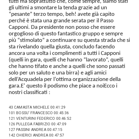
tutti ma soprattutto che, come sempre, siamo stati
gli ultimi a smontare la tenda grazie ad un
“pesante” terzo tempo, beh! avete già capito
perché è stata una grande serata per il Passo
Capponi. Da presidente non posso che essere
orgoglioso di questo fantastico gruppo e sempre
più “stimolato” a continuare su questa strada che si
sta rivelando quella giusta, concludo facendo
ancora una volta i complimenti a tutti i Capponi
(quelli in gara, quelli che hanno “lavorato”, quelli
che hanno tifato e anche a quelli che sono passati
solo per un saluto e una birra) e agli amici
dell’Acquadela per l’ottima organizzazione della
gara.E’ questo il podismo che piace a noiEcco i
nostri classificati :
43 CAMASTA MICHELE 00:41:29
101 BOSSU’ FRANCESCO 00:45:36
121 VENTURINI FEDERICO 00:46:52
126 PULLEGA FABRIZIO 00:47:09
127 PASSINI ANDREA 00:47:15
142 CHIERICI ANDREA 00:47:57