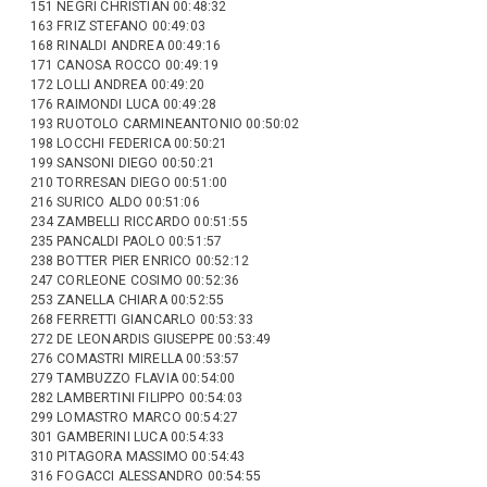
151 NEGRI CHRISTIAN 00:48:32
163 FRIZ STEFANO 00:49:03
168 RINALDI ANDREA 00:49:16
171 CANOSA ROCCO 00:49:19
172 LOLLI ANDREA 00:49:20
176 RAIMONDI LUCA 00:49:28
193 RUOTOLO CARMINEANTONIO 00:50:02
198 LOCCHI FEDERICA 00:50:21
199 SANSONI DIEGO 00:50:21
210 TORRESAN DIEGO 00:51:00
216 SURICO ALDO 00:51:06
234 ZAMBELLI RICCARDO 00:51:55
235 PANCALDI PAOLO 00:51:57
238 BOTTER PIER ENRICO 00:52:12
247 CORLEONE COSIMO 00:52:36
253 ZANELLA CHIARA 00:52:55
268 FERRETTI GIANCARLO 00:53:33
272 DE LEONARDIS GIUSEPPE 00:53:49
276 COMASTRI MIRELLA 00:53:57
279 TAMBUZZO FLAVIA 00:54:00
282 LAMBERTINI FILIPPO 00:54:03
299 LOMASTRO MARCO 00:54:27
301 GAMBERINI LUCA 00:54:33
310 PITAGORA MASSIMO 00:54:43
316 FOGACCI ALESSANDRO 00:54:55