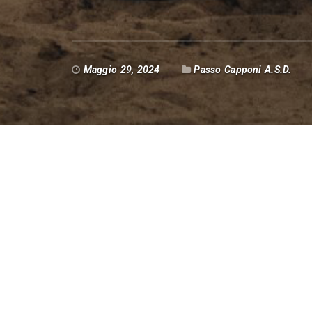
Maggio 29, 2024
Passo Capponi A.S.D.
Da sempre il Passo Capponi sostiene svariati
occasione della nostra abituale festa d’est
Cooperativa Sociale Anima. Questa associaz
rivolti a persone diversamente abili. Tra le l
eventi ed aperitivi musicali per autofinanzia
Quindi siamo lieti di invitarvi al nostro S
Locanda Smeraldi in Via S.Marina 47 a San M