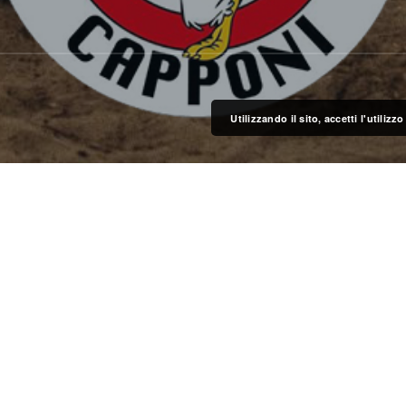
Utilizzando il sito, accetti l'utiliz
 progetti solidali o di beneficenza, così in
ate abbiamo deciso di sostenere la causa della
ione organizza percorsi di inserimento al lavoro
oro molteplici attività una è quella di organizzare
rsi.
ummer Cappon Party Venerdì 5 Luglio 2024 presso la
arino di Bentivoglio (BO).