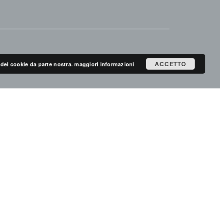
ACCETTO
zo dei cookie da parte nostra.
maggiori informazioni
ISCRIVITI ALLA MAILING LIST
ISCRIVITI
CERCA NEL SITO