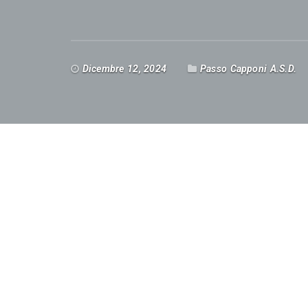
Dicembre 12, 2024
Passo Capponi A.S.D.
Ciao a tutti, siamo molto orgogliosi di pre
CAPPONI con RIGENERA SPORT, progetto nat
dargli una seconda vita in chiave benefica,
dello Sport. Abbiamo tutti i cassetti e gli 
tenute bene (come la moto di Luca Carboni)
nell’immondizia. RIGENERA SPORT collabora c
raccoglie materiale sportivo per metterlo a