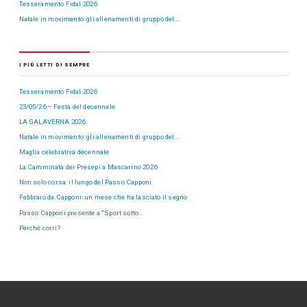
Tesseramento Fidal 2026
Natale in movimento: gli allenamenti di gruppo del…
I PIÙ LETTI DI SEMPRE
Tesseramento Fidal 2026
23/05/26 – Festa del decennale
LA GALAVERNA 2026
Natale in movimento: gli allenamenti di gruppo del…
Maglia celebrativa decennale
La Camminata dei Presepi a Mascarino 2026
Non solo corsa: il lungo del Passo Capponi
Febbraio da Capponi: un mese che ha lasciato il segno
Passo Capponi presente a “Sport sotto…
Perché corri?