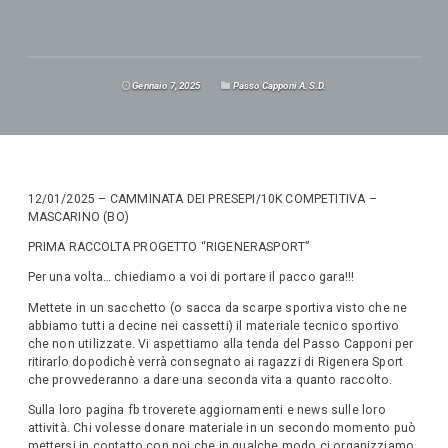
Gennaio 7, 2025
Passo Capponi A.S.D.
12/01/2025 – CAMMINATA DEI PRESEPI/10K COMPETITIVA –
MASCARINO (BO)
PRIMA RACCOLTA PROGETTO “RIGENERASPORT”
Per una volta… chiediamo a voi di portare il pacco gara!!!
Mettete in un sacchetto (o sacca da scarpe sportiva visto che ne
abbiamo tutti a decine nei cassetti) il materiale tecnico sportivo
che non utilizzate. Vi aspettiamo alla tenda del Passo Capponi per
ritirarlo dopodichè verrà consegnato ai ragazzi di Rigenera Sport
che provvederanno a dare una seconda vita a quanto raccolto.
Sulla loro pagina fb troverete aggiornamenti e news sulle loro
attività. Chi volesse donare materiale in un secondo momento può
mettersi in contatto con noi che in qualche modo ci organizziamo.