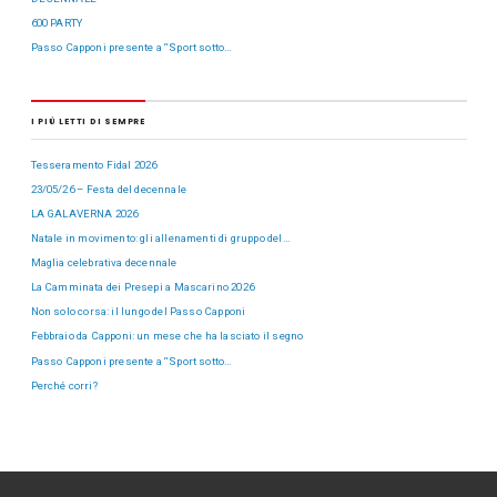
600 PARTY
Passo Capponi presente a “Sport sotto…
I PIÙ LETTI DI SEMPRE
Tesseramento Fidal 2026
23/05/26 – Festa del decennale
LA GALAVERNA 2026
Natale in movimento: gli allenamenti di gruppo del…
Maglia celebrativa decennale
La Camminata dei Presepi a Mascarino 2026
Non solo corsa: il lungo del Passo Capponi
Febbraio da Capponi: un mese che ha lasciato il segno
Passo Capponi presente a “Sport sotto…
Perché corri?