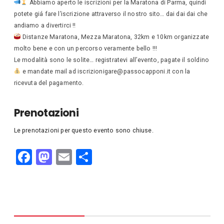
Abbiamo aperto le iscrizioni per la Maratona di Parma, quindi
potete giá fare l’iscrizione attraverso il nostro sito… dai dai dai che
andiamo a divertirci !!
Distanze Maratona, Mezza Maratona, 32km e 10km organizzate
molto bene e con un percorso veramente bello !!!
Le modalità sono le solite… registratevi all’evento, pagate il soldino
e mandate mail ad iscrizionigare@passocapponi.it con la
ricevuta del pagamento.
Prenotazioni
Le prenotazioni per questo evento sono chiuse.
F
M
E
C
a
a
m
o
c
st
ail
n
e
o
di
b
d
vi