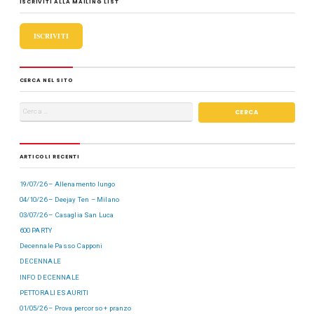
ISCRIVITI ALLA MAILING LIST
o
o
di
o
n
ISCRIVITI
k
CERCA NEL SITO
ARTICOLI RECENTI
19/07/26 – Allenamento lungo
04/10/26 – Deejay Ten – Milano
03/07/26 – Casaglia San Luca
600 PARTY
Decennale Passo Capponi
DECENNALE
INFO DECENNALE
PETTORALI ESAURITI
01/05/26 – Prova percorso + pranzo