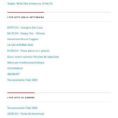
Sabato 18/04/26 e Domenica 19/04/26
I PIÙ LETTI DELLA SETTIMANA
03/07/26 – Casaglia San Luca
04/10/26 – Deejay Ten – Milano
Decennale Passo Capponi
LA GALAVERNA 2026
01/05/26 – Prova percorso + pranzo
Ecco i nostri valorosi finisher del week end
Menù per intolleranze/allergie
DECENNALE
600 PARTY
Tesseramento Fidal 2026
I PIÙ LETTI DI SEMPRE
Tesseramento Fidal 2026
23/05/26 – Festa del decennale