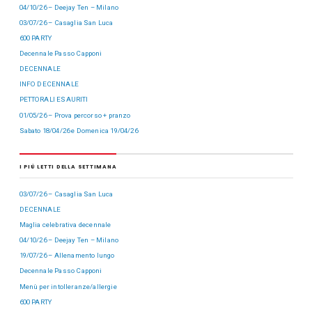
04/10/26 – Deejay Ten – Milano
03/07/26 – Casaglia San Luca
600 PARTY
Decennale Passo Capponi
DECENNALE
INFO DECENNALE
PETTORALI ESAURITI
01/05/26 – Prova percorso + pranzo
Sabato 18/04/26 e Domenica 19/04/26
I PIÙ LETTI DELLA SETTIMANA
03/07/26 – Casaglia San Luca
DECENNALE
Maglia celebrativa decennale
04/10/26 – Deejay Ten – Milano
19/07/26 – Allenamento lungo
Decennale Passo Capponi
Menù per intolleranze/allergie
600 PARTY