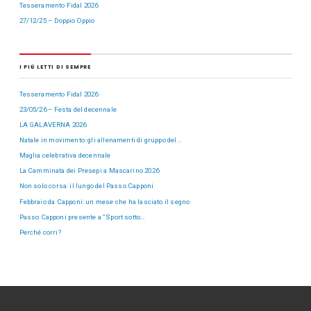
Tesseramento Fidal 2026
27/12/25 – Doppio Oppio
I PIÙ LETTI DI SEMPRE
Tesseramento Fidal 2026
23/05/26 – Festa del decennale
LA GALAVERNA 2026
Natale in movimento: gli allenamenti di gruppo del…
Maglia celebrativa decennale
La Camminata dei Presepi a Mascarino 2026
Non solo corsa: il lungo del Passo Capponi
Febbraio da Capponi: un mese che ha lasciato il segno
Passo Capponi presente a “Sport sotto…
Perché corri?