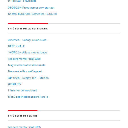
PETTORALI ESAURITI
01/05/26 – Prova percorso + pranzo
Sabato 18/04/26 e Domenica 19/04/26
I PIÙ LETTI DELLA SETTIMANA
03/07/26 – Casaglia San Luca
DECENNALE
19/07/26 – Allenamento lungo
Tesseramento Fidal 2026
Maglia celebrativa decennale
Decennale Passo Capponi
04/10/26 – Deejay Ten – Milano
600 PARTY
I finisher del week-end
Menù per intolleranze/allergie
I PIÙ LETTI DI SEMPRE
Tesseramento Fidal 2026