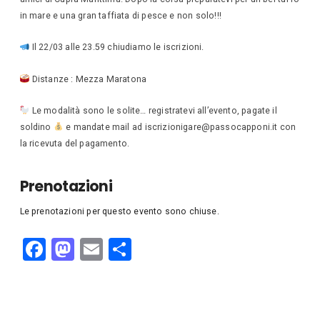
in mare e una gran taffiata di pesce e non solo!!!
Il 22/03 alle 23.59 chiudiamo le iscrizioni.
Distanze : Mezza Maratona
Le modalità sono le solite… registratevi all’evento, pagate il
soldino
e mandate mail ad iscrizionigare@passocapponi.it con
la ricevuta del pagamento.
Prenotazioni
Le prenotazioni per questo evento sono chiuse.
F
M
E
C
a
a
m
o
c
st
ail
n
e
o
di