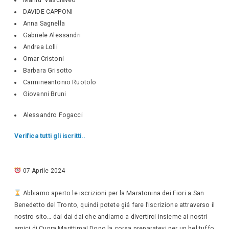
DAVIDE CAPPONI
Anna Sagnella
Gabriele Alessandri
Andrea Lolli
Omar Cristoni
Barbara Grisotto
Carmineantonio Ruotolo
Giovanni Bruni
Alessandro Fogacci
Verifica tutti gli iscritti..
07 Aprile 2024
Abbiamo aperto le iscrizioni per la Maratonina dei Fiori a San
Benedetto del Tronto, quindi potete giá fare l’iscrizione attraverso il
nostro sito… dai dai dai che andiamo a divertirci insieme ai nostri
amici di Cupra Marittima! Dopo la corsa preparatevi per un bel tuffo