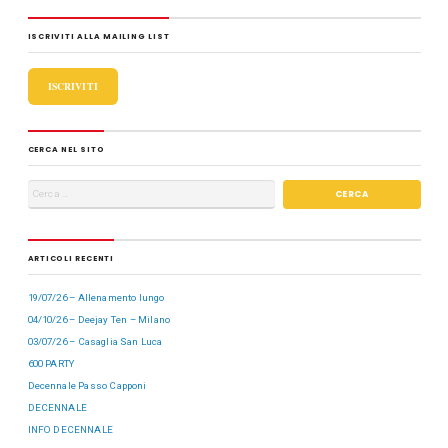
b
d
vi
ISCRIVITI ALLA MAILING LIST
o
o
di
o
n
ISCRIVITI
k
CERCA NEL SITO
ARTICOLI RECENTI
19/07/26 – Allenamento lungo
04/10/26 – Deejay Ten – Milano
03/07/26 – Casaglia San Luca
600 PARTY
Decennale Passo Capponi
DECENNALE
INFO DECENNALE