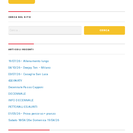
o
n
k
CERCA NEL SITO
ARTICOLI RECENTI
19/07/26 – Allenamento lungo
04/10/26 – Deejay Ten – Milano
03/07/26 – Casaglia San Luca
600 PARTY
Decennale Passo Capponi
DECENNALE
INFO DECENNALE
PETTORALI ESAURITI
01/05/26 – Prova percorso + pranzo
Sabato 18/04/26 e Domenica 19/04/26