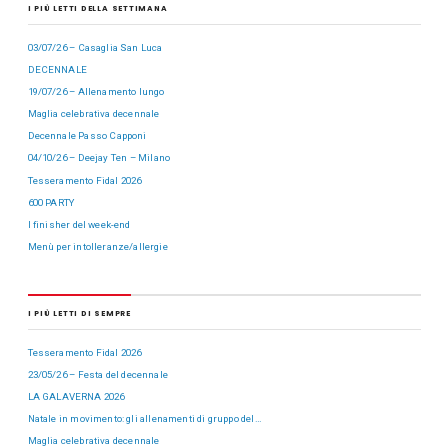
I PIÙ LETTI DELLA SETTIMANA
03/07/26 – Casaglia San Luca
DECENNALE
19/07/26 – Allenamento lungo
Maglia celebrativa decennale
Decennale Passo Capponi
04/10/26 – Deejay Ten – Milano
Tesseramento Fidal 2026
600 PARTY
I finisher del week-end
Menù per intolleranze/allergie
I PIÙ LETTI DI SEMPRE
Tesseramento Fidal 2026
23/05/26 – Festa del decennale
LA GALAVERNA 2026
Natale in movimento: gli allenamenti di gruppo del…
Maglia celebrativa decennale