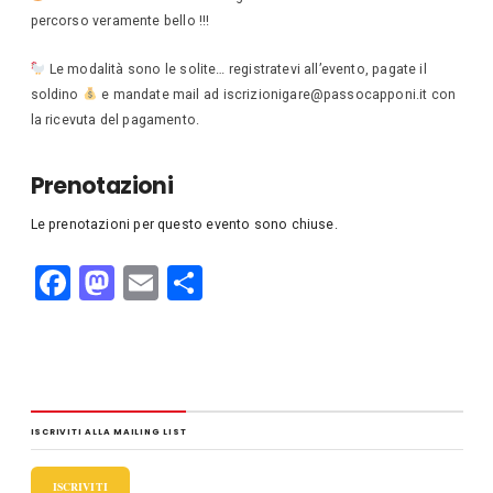
percorso veramente bello !!!
Le modalità sono le solite… registratevi all’evento, pagate il
soldino
e mandate mail ad iscrizionigare@passocapponi.it con
la ricevuta del pagamento.
Prenotazioni
Le prenotazioni per questo evento sono chiuse.
F
M
E
C
a
a
m
o
c
st
ail
n
e
o
di
b
d
vi
ISCRIVITI ALLA MAILING LIST
o
o
di
ISCRIVITI