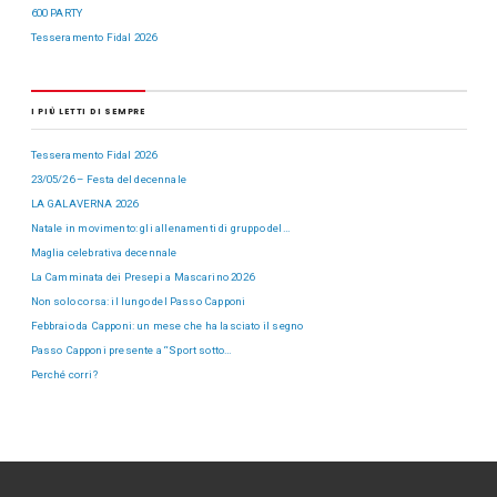
600 PARTY
Tesseramento Fidal 2026
I PIÙ LETTI DI SEMPRE
Tesseramento Fidal 2026
23/05/26 – Festa del decennale
LA GALAVERNA 2026
Natale in movimento: gli allenamenti di gruppo del…
Maglia celebrativa decennale
La Camminata dei Presepi a Mascarino 2026
Non solo corsa: il lungo del Passo Capponi
Febbraio da Capponi: un mese che ha lasciato il segno
Passo Capponi presente a “Sport sotto…
Perché corri?