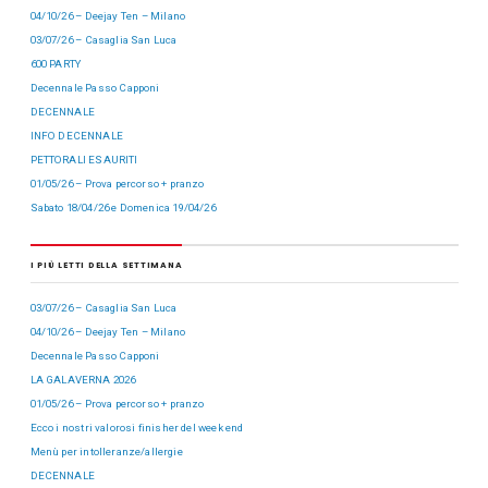
04/10/26 – Deejay Ten – Milano
03/07/26 – Casaglia San Luca
600 PARTY
Decennale Passo Capponi
DECENNALE
INFO DECENNALE
PETTORALI ESAURITI
01/05/26 – Prova percorso + pranzo
Sabato 18/04/26 e Domenica 19/04/26
I PIÙ LETTI DELLA SETTIMANA
03/07/26 – Casaglia San Luca
04/10/26 – Deejay Ten – Milano
Decennale Passo Capponi
LA GALAVERNA 2026
01/05/26 – Prova percorso + pranzo
Ecco i nostri valorosi finisher del week end
Menù per intolleranze/allergie
DECENNALE