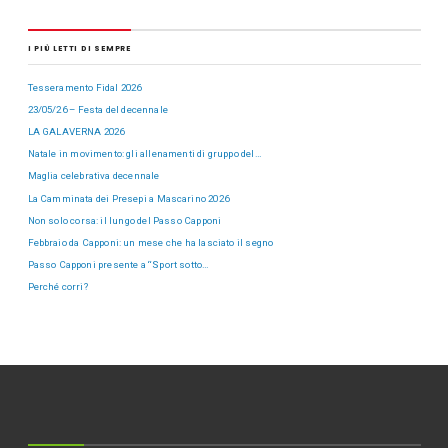
I PIÙ LETTI DI SEMPRE
Tesseramento Fidal 2026
23/05/26 – Festa del decennale
LA GALAVERNA 2026
Natale in movimento: gli allenamenti di gruppo del…
Maglia celebrativa decennale
La Camminata dei Presepi a Mascarino 2026
Non solo corsa: il lungo del Passo Capponi
Febbraio da Capponi: un mese che ha lasciato il segno
Passo Capponi presente a “Sport sotto…
Perché corri?