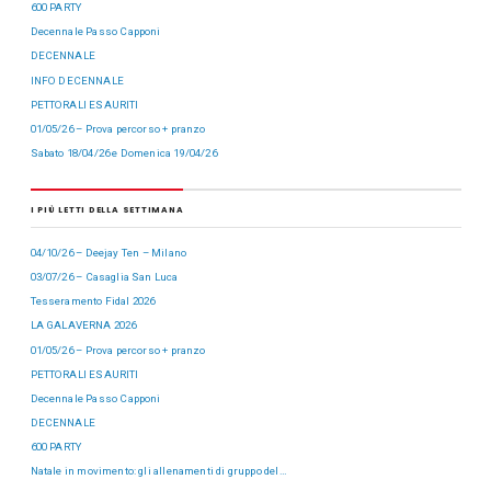
600 PARTY
Decennale Passo Capponi
DECENNALE
INFO DECENNALE
PETTORALI ESAURITI
01/05/26 – Prova percorso + pranzo
Sabato 18/04/26 e Domenica 19/04/26
I PIÙ LETTI DELLA SETTIMANA
04/10/26 – Deejay Ten – Milano
03/07/26 – Casaglia San Luca
Tesseramento Fidal 2026
LA GALAVERNA 2026
01/05/26 – Prova percorso + pranzo
PETTORALI ESAURITI
Decennale Passo Capponi
DECENNALE
600 PARTY
Natale in movimento: gli allenamenti di gruppo del…