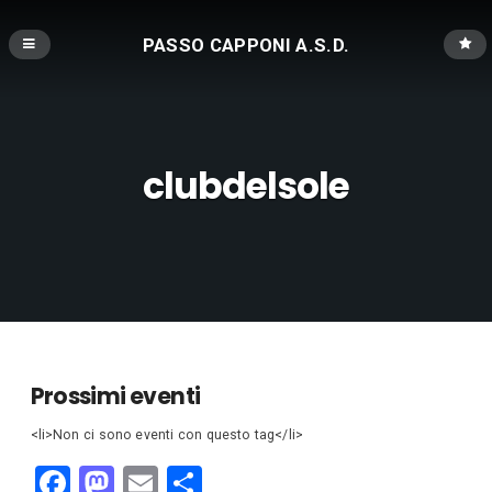
PASSO CAPPONI A.S.D.
clubdelsole
Prossimi eventi
<li>Non ci sono eventi con questo tag</li>
F
M
E
C