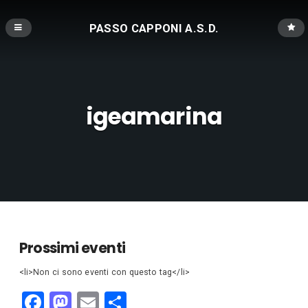
PASSO CAPPONI A.S.D.
igeamarina
Prossimi eventi
<li>Non ci sono eventi con questo tag</li>
F
M
E
C