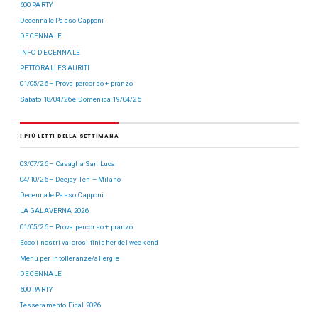
600 PARTY
Decennale Passo Capponi
DECENNALE
INFO DECENNALE
PETTORALI ESAURITI
01/05/26 – Prova percorso + pranzo
Sabato 18/04/26 e Domenica 19/04/26
I PIÙ LETTI DELLA SETTIMANA
03/07/26 – Casaglia San Luca
04/10/26 – Deejay Ten – Milano
Decennale Passo Capponi
LA GALAVERNA 2026
01/05/26 – Prova percorso + pranzo
Ecco i nostri valorosi finisher del week end
Menù per intolleranze/allergie
DECENNALE
600 PARTY
Tesseramento Fidal 2026