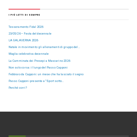
I PIÙ LETTI DI SEMPRE
Tesseramento Fidal 2026
23/05/26 – Festa del decennale
LA GALAVERNA 2026
Natale in movimento: gli allenamenti di gruppo del…
Maglia celebrativa decennale
La Camminata dei Presepi a Mascarino 2026
Non solo corsa: il lungo del Passo Capponi
Febbraio da Capponi: un mese che ha lasciato il segno
Passo Capponi presente a “Sport sotto…
Perché corri?