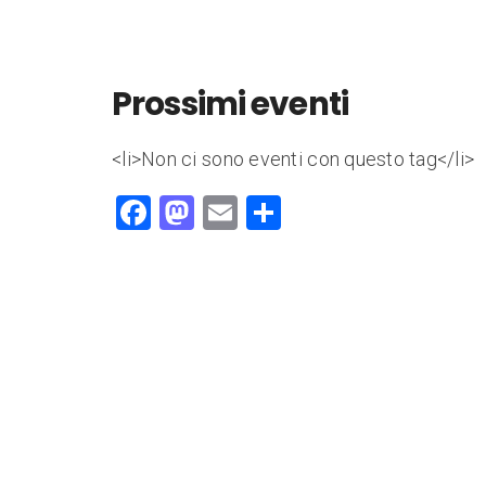
Prossimi eventi
<li>Non ci sono eventi con questo tag</li>
F
M
E
C
a
a
m
o
c
st
ai
n
e
o
l
di
b
d
vi
o
o
di
o
n
k