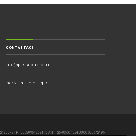
CONTATTACI
info@passocapponi.it
iscriviti alla mailing list
352180375 | PI 03550961209 | IBAN IT26R0503402400000000042195