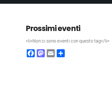
Prossimi eventi
<li>Non ci sono eventi con questo tag</li>
F
M
E
C
a
a
m
o
c
st
ai
n
e
o
l
di
b
d
vi
o
o
di
o
n
k