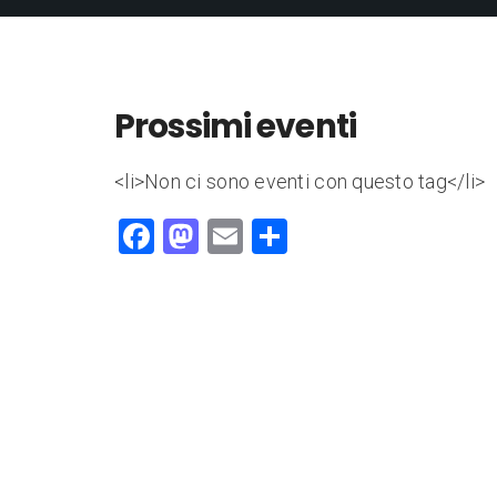
Prossimi eventi
<li>Non ci sono eventi con questo tag</li>
F
M
E
C
a
a
m
o
c
st
ai
n
e
o
l
di
b
d
vi
o
o
di
o
n
k