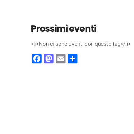
Prossimi eventi
<li>Non ci sono eventi con questo tag</li>
F
M
E
C
a
a
m
o
c
st
ai
n
e
o
l
di
b
d
vi
o
o
di
o
n
k