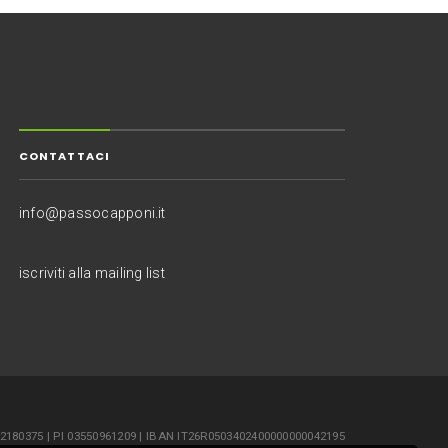
CONTATTACI
info@passocapponi.it
iscriviti alla mailing list
352180375 | PI 03550961209 | IBAN IT26R0503402400000000042195