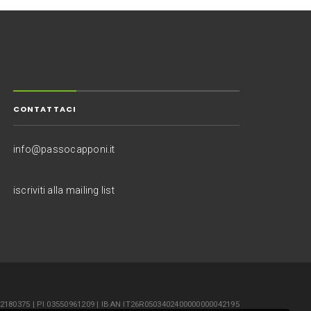
CONTATTACI
info@passocapponi.it
iscriviti alla mailing list
352180375 | PI 03550961209 | IBAN IT26R0503402400000000042195