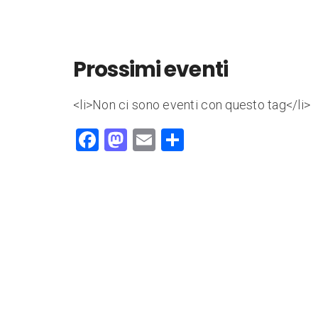
Prossimi eventi
<li>Non ci sono eventi con questo tag</li>
F
M
E
C
a
a
m
o
c
st
ai
n
e
o
l
di
b
d
vi
o
o
di
o
n
k