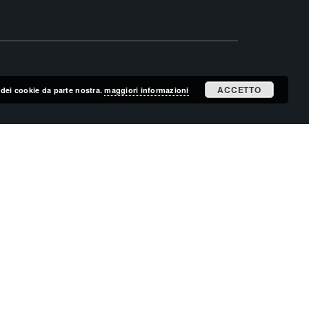
ACCETTO
zo dei cookie da parte nostra.
maggiori informazioni
ISCRIVITI ALLA MAILING LIST
ISCRIVITI
CERCA NEL SITO