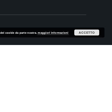
ACCETTO
zo dei cookie da parte nostra.
maggiori informazioni
ISCRIVITI ALLA MAILING LIST
ISCRIVITI
CERCA NEL SITO