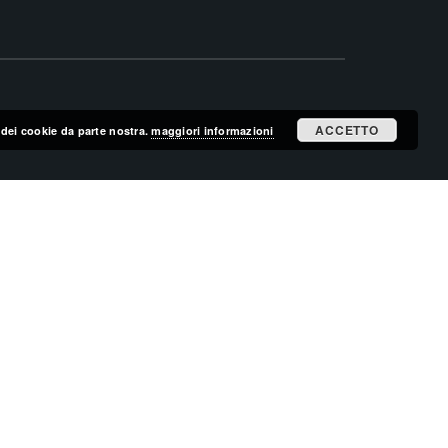
ACCETTO
zo dei cookie da parte nostra.
maggiori informazioni
ISCRIVITI ALLA MAILING LIST
ISCRIVITI
CERCA NEL SITO