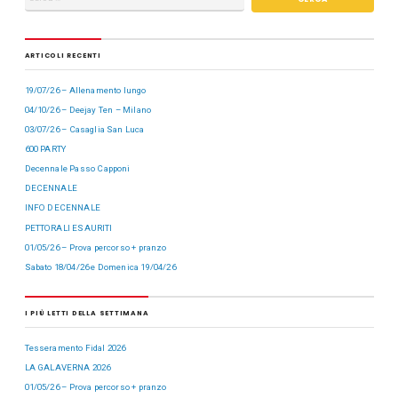
ARTICOLI RECENTI
19/07/26 – Allenamento lungo
04/10/26 – Deejay Ten – Milano
03/07/26 – Casaglia San Luca
600 PARTY
Decennale Passo Capponi
DECENNALE
INFO DECENNALE
PETTORALI ESAURITI
01/05/26 – Prova percorso + pranzo
Sabato 18/04/26 e Domenica 19/04/26
I PIÙ LETTI DELLA SETTIMANA
Tesseramento Fidal 2026
LA GALAVERNA 2026
01/05/26 – Prova percorso + pranzo