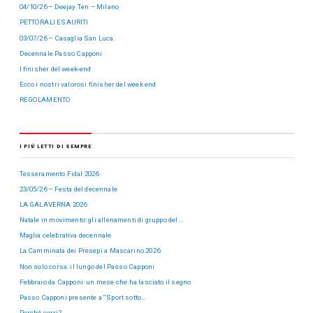
04/10/26 – Deejay Ten – Milano
PETTORALI ESAURITI
03/07/26 – Casaglia San Luca
Decennale Passo Capponi
I finisher del week-end
Ecco i nostri valorosi finisher del week end
REGOLAMENTO
I PIÙ LETTI DI SEMPRE
Tesseramento Fidal 2026
23/05/26 – Festa del decennale
LA GALAVERNA 2026
Natale in movimento: gli allenamenti di gruppo del…
Maglia celebrativa decennale
La Camminata dei Presepi a Mascarino 2026
Non solo corsa: il lungo del Passo Capponi
Febbraio da Capponi: un mese che ha lasciato il segno
Passo Capponi presente a “Sport sotto…
Perché corri?