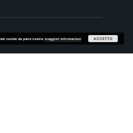
ACCETTO
zo dei cookie da parte nostra.
maggiori informazioni
ISCRIVITI ALLA MAILING LIST
ISCRIVITI
CERCA NEL SITO