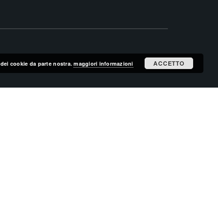
ACCETTO
zo dei cookie da parte nostra.
maggiori informazioni
ISCRIVITI ALLA MAILING LIST
ISCRIVITI
CERCA NEL SITO