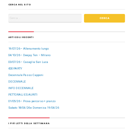
CERCA NEL SITO
ARTICOLI RECENTI
19/07/26 – Allenamento lungo
04/10/26 – Deejay Ten – Milano
03/07/26 – Casaglia San Luca
600 PARTY
Decennale Passo Capponi
DECENNALE
INFO DECENNALE
PETTORALI ESAURITI
01/05/26 – Prova percorso + pranzo
Sabato 18/04/26 e Domenica 19/04/26
I PIÙ LETTI DELLA SETTIMANA