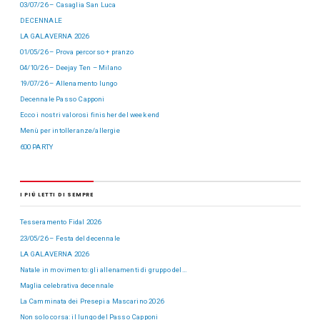
03/07/26 – Casaglia San Luca
DECENNALE
LA GALAVERNA 2026
01/05/26 – Prova percorso + pranzo
04/10/26 – Deejay Ten – Milano
19/07/26 – Allenamento lungo
Decennale Passo Capponi
Ecco i nostri valorosi finisher del week end
Menù per intolleranze/allergie
600 PARTY
I PIÙ LETTI DI SEMPRE
Tesseramento Fidal 2026
23/05/26 – Festa del decennale
LA GALAVERNA 2026
Natale in movimento: gli allenamenti di gruppo del…
Maglia celebrativa decennale
La Camminata dei Presepi a Mascarino 2026
Non solo corsa: il lungo del Passo Capponi