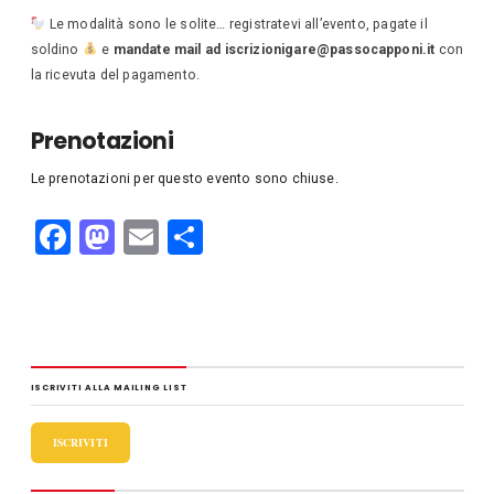
Le modalità sono le solite… registratevi all’evento, pagate il
soldino
e
mandate mail ad iscrizionigare@passocapponi.it
con
la ricevuta del pagamento.
Prenotazioni
Le prenotazioni per questo evento sono chiuse.
F
M
E
C
a
a
m
o
c
st
ail
n
e
o
di
b
d
vi
ISCRIVITI ALLA MAILING LIST
o
o
di
o
n
ISCRIVITI
k